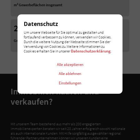
m² Gewerbeflächen insgesamt
Datenschutz
200
Um unsere Webseite für Sie optimal zu gestalten und
fortlaufend verbessern zu können, verwenden wir Cookies.
Gewerbeimmobilien im Angebot
Durch die weitere Nutzung der Webseite stimmen Sie der
Verwendung von Cookies zu.Weitere Informationen zu
Datenschutzerklärung
Cookies erhalten Sie in unserer
.
Alle akzeptieren
Alle ablehnen
Einstellungen
Immobilien kaufen und
verkaufen?
Mit unserem Team bestehend aus mehr als 200 engagierten
Immobilienexperten beraten wir seit 20 Jahren erfolgreich sowohl nationale
als auch internationale Kunden. Mit Hilfe sorgfältig ausgewählter regional
führender Partnerunternehmen können wir unseren Kunden eine