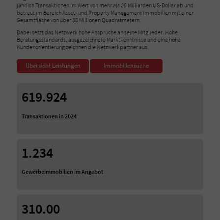
jährlich Transaktionen im Wert von mehr als 20 Milliarden US-Dollar ab und
betreut im Bereich Asset- und Property Management Immobilien mit einer
Gesamtfläche von über 38 Millionen Quadratmetern.
Dabei setzt das Netzwerk hohe Ansprüche an seine Mitglieder. Hohe
Beratungsstandards, ausgezeichnete Marktkenntnisse und eine hohe
Kundenorientierung zeichnen die Netzwerkpartner aus.
Übersicht Leistungen
Immobiliensuche
619.924
Transaktionen in 2024
1.234
Gewerbeimmobilien im Angebot
310.00