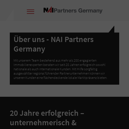
Über uns - NAI Partners
Germany
Mit unserem Team bestehend aus mehr als 200 engagierten
Immobilienexperten beraten wir seit 20 Jahren erfolgreich sowohl
nationale als auch internationale Kunden. Mit Hilfe sorgfältig
ausgewählter regional führender Partnerunternehmen können wir
unseren Kunden eine flächendeckende lokale Marktpräsenz bieten.
20 Jahre erfolgreich –
unternehmerisch &