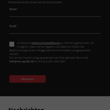
flächendeckende lokale Marktpräsenz bieten.
Name
*
Email
*
Ich habe die
Datenschutzerklärung
zur Kenntnis genommen. Ich
willige ein, dass meine Angaben und Daten zur Zweck der
Beantwortung meiner Anfrage elektronisch erhoben und gespeichert
werden.
Sie können Ihre Einwilligung jederzeit per Post oder per Mail an die
info@nai-apollo.de
für die Zukunft widerrufen.*
Absenden