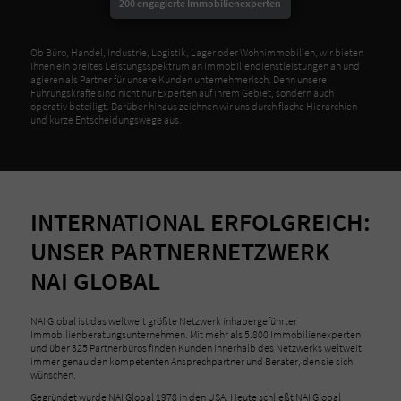
200 engagierte Immobilienexperten
Ob Büro, Handel, Industrie, Logistik, Lager oder Wohnimmobilien, wir bieten
Ihnen ein breites Leistungsspektrum an Immobiliendienstleistungen an und
agieren als Partner für unsere Kunden unternehmerisch. Denn unsere
Führungskräfte sind nicht nur Experten auf ihrem Gebiet, sondern auch
operativ beteiligt. Darüber hinaus zeichnen wir uns durch flache Hierarchien
und kurze Entscheidungswege aus.
INTERNATIONAL ERFOLGREICH:
UNSER PARTNERNETZWERK
NAI GLOBAL
NAI Global ist das weltweit größte Netzwerk inhabergeführter
Immobilienberatungsunternehmen. Mit mehr als 5.800 Immobilienexperten
und über 325 Partnerbüros finden Kunden innerhalb des Netzwerks weltweit
immer genau den kompetenten Ansprechpartner und Berater, den sie sich
wünschen.
Gegründet wurde NAI Global 1978 in den USA. Heute schließt NAI Global