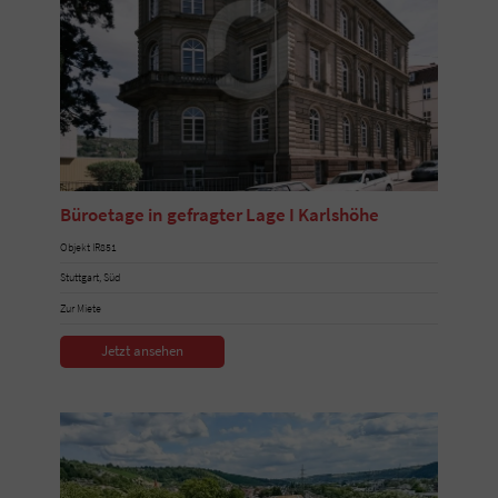
Büroetage in gefragter Lage I Karlshöhe
Objekt IR851
Stuttgart, Süd
Zur Miete
Jetzt ansehen