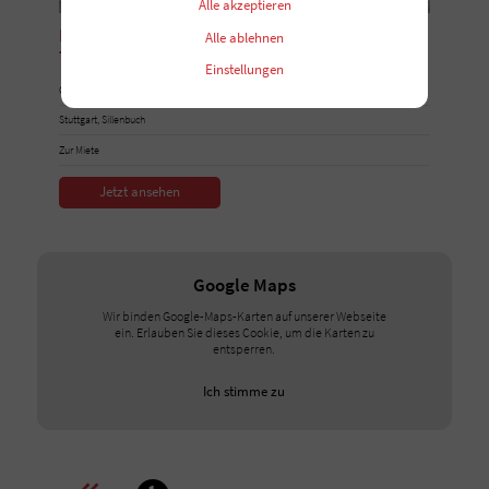
Alle akzeptieren
Moderne Büroflächen in Stuttgart-Sillenbuch |
Alle ablehnen
Top ÖPNV-Anbindung
Einstellungen
Objekt IRx0961
Stuttgart, Sillenbuch
Zur Miete
Jetzt ansehen
Google Maps
Wir binden Google-Maps-Karten auf unserer Webseite
ein. Erlauben Sie dieses Cookie, um die Karten zu
entsperren.
Ich stimme zu