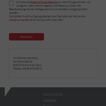
Ich habe die
Datenschutzerklärung
zur Kenntnis genommen. Ich
willige ein, dass meine Angaben und Daten zur Zweck der
Beantwortung meiner Anfrage elektronisch erhoben und gespeichert
werden.
Sie können Ihre Einwilligung jederzeit per Post oder per Mail an die
info@nai-apollo.de
für die Zukunft widerrufen.*
Absenden
NAI Partners Germany
Schillerstraße 20
60313 Frankfurt am Main
Telefon +49 69/970 505-0
Alle Immobilien
Leistungen