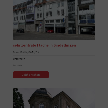
sehr zentrale Fläche in Sindelfingen
Objekt IRx0359/G1/E3/Eh1
Sindelfingen
Zur Miete
Jetzt ansehen