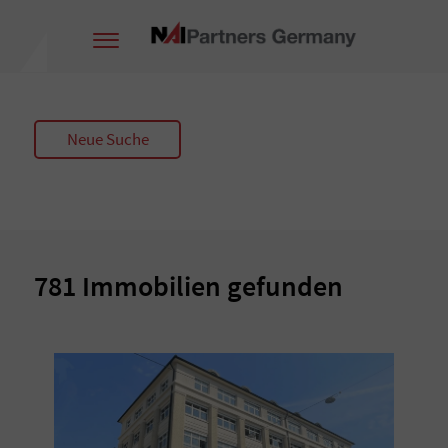
Neue Suche
Immobiliensuche
Ort
781 Immobilien gefunden
Vermarktungsart
Miete
Kauf
Objektart