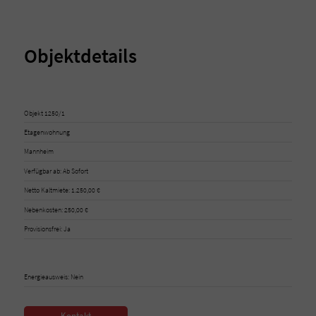
Objektdetails
Objekt 1250/1
Etagenwohnung
Mannheim
Verfügbar ab: Ab Sofort
Netto Kaltmiete: 1.250,00 €
Nebenkosten: 250,00 €
Provisionsfrei: Ja
Energieausweis: Nein
Kontakt