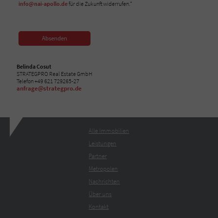
info@nai-apollo.de
für die Zukunft widerrufen.*
Absenden
Belinda Cosut
STRATEGPRO Real Estate GmbH
Telefon +49 621 729265-27
anfrage@strategpro.de
Alle Immobilien
Leistungen
Partner
Metropolen
Nachrichten
Über uns
Kontakt