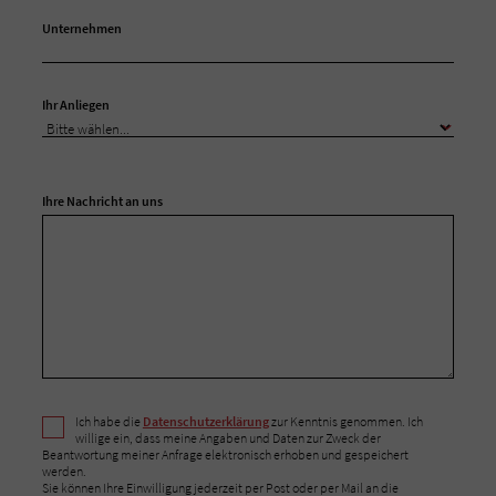
Unternehmen
Ihr Anliegen
Ihre Nachricht an uns
Ich habe die
Datenschutzerklärung
zur Kenntnis genommen. Ich
willige ein, dass meine Angaben und Daten zur Zweck der
Beantwortung meiner Anfrage elektronisch erhoben und gespeichert
werden.
Sie können Ihre Einwilligung jederzeit per Post oder per Mail an die