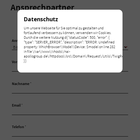
Ansprechpartner
Datenschutz
Um unsere Webseite für Sie optimal zu gestalten und
fortlaufend verbessern zu können, verwenden wir Cookies.
Durch die weitere Nutzung d{ "statusCode": 500, "error": {
Anrede
"type": "SERVER_ERROR", "description": "ERROR: Undefined
property: WhichBrowser\\Model\\Device::$model on line 282
in file \/var\/www\/vhosts\/nai-
apollogroup.de\/httpdocs\/src\/Domain\/Request\/Utils\/TwigRenderer.php
} }
Vorname
*
Nachname
*
Email
*
Telefon
*