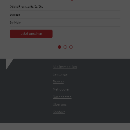
Objekt IR7887_1/G1/E1/Eh1
Stuttgart
Zur Miete
Jetzt ansehen
Alle Immobilien
Leistungen
Partner
Metropolen
Nachrichten
Über uns
Kontakt