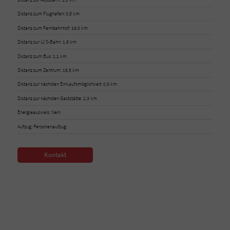
Distanz zum Flughafen: 0,5 km
Distanz zum Fernbahnhof: 16,0 km
Distanz zur U/S-Bahn: 1,5 km
Distanz zum Bus: 1,1 km
Distanz zum Zentrum: 15,5 km
Distanz zur nächsten Einkaufsmöglichkeit: 0,3 km
Distanz zur nächsten Gaststätte: 2,3 km
Energieausweis: Nein
Aufzug: Personenaufzug
Kontakt