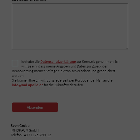
Ich habe die
Datenschutzerklärung
zur Kenntnis genommen. Ich
willige ein, dass meine Angaben und Daten zur Zweck der
Beantwortung meiner Anfrage elektronisch erhoben und gespeichert
werden.
Sie können Ihre Einwilligung jederzeit per Post oder per Mail an die
info@nai-apollo.de
für die Zukunft widerrufen.*
Absenden
Sven Gruber
IMMORAUM GmbH
Telefon +49 711 252899-12