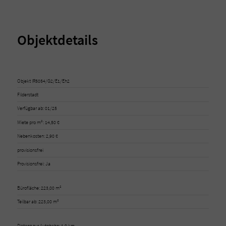
Objektdetails
Objekt IR5054/G2/E1/Eh2
Filderstadt
Verfügbar ab: 01/25
Miete pro m²: 14,50 €
Nebenkosten: 2,90 €
provisionsfrei
Provisionsfrei: Ja
Bürofläche: 223,00 m²
Teilbar ab: 223,00 m²
Distanz zur Autobahn: 1,0 km