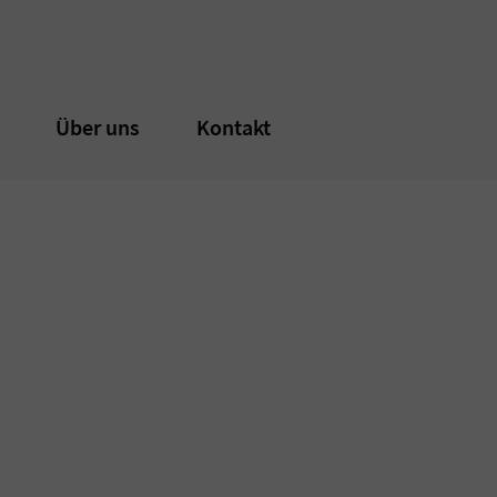
n
n
Über uns
Über uns
Kontakt
Kontakt