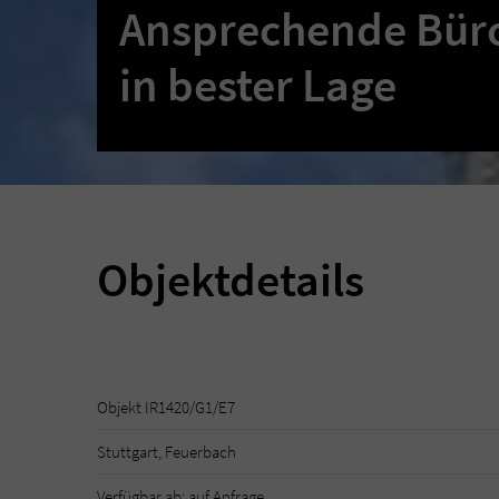
Ansprechende Bür
in bester Lage
Objektdetails
Objekt IR1420/G1/E7
Stuttgart, Feuerbach
Verfügbar ab: auf Anfrage