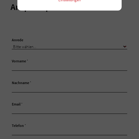
Ansprechpartner
Anrede
Vorname
*
Nachname
*
Email
*
Telefon
*