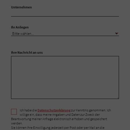
Unternehmen
Ihr Anliegen
Ihre Nachricht an uns
Ich habe die
Datenschutzerklärung
zur Kenntnis genommen. Ich
willige ein, dass meine Angaben und Daten zur Zweck der
Beantwortung meiner Anfrage elektronisch erhoben und gespeichert
werden.
Sie können Ihre Einwilligung jederzeit per Post oder per Mail an die