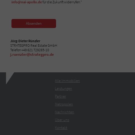
info@nai-apollo.de
für die Zukunft widerrufen.*
Absenden
Jörg-Dieter Rünzler
STRATEGPRO Real Estate GmbH
Telefon +49 621 729265-10
j.ruenzler@strategpro.de
Alle Immobilien
Leistungen
Partner
Metropolen
Nachrichten
Über uns
Kontakt