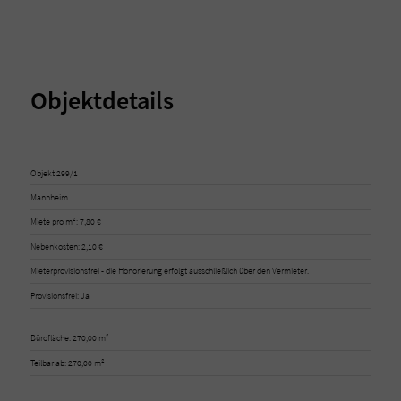
Objektdetails
Objekt 299/1
Mannheim
Miete pro m²: 7,80 €
Nebenkosten: 2,10 €
Mieterprovisionsfrei - die Honorierung erfolgt ausschließlich über den Vermieter.
Provisionsfrei: Ja
Bürofläche: 270,00 m²
Teilbar ab: 270,00 m²