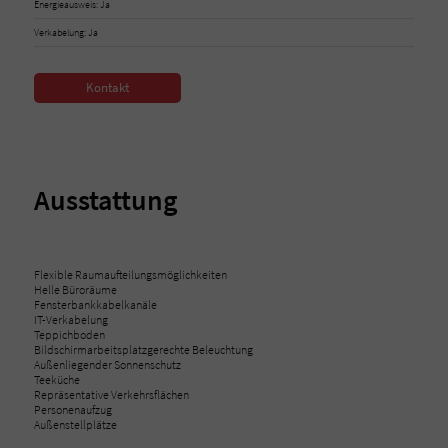
Energieausweis: Ja
Verkabelung: Ja
Kontakt
Ausstattung
Flexible Raumaufteilungsmöglichkeiten
Helle Büroräume
Fensterbankkabelkanäle
IT-Verkabelung
Teppichboden
Bildschirmarbeitsplatzgerechte Beleuchtung
Außenliegender Sonnenschutz
Teeküche
Repräsentative Verkehrsflächen
Personenaufzug
Außenstellplätze