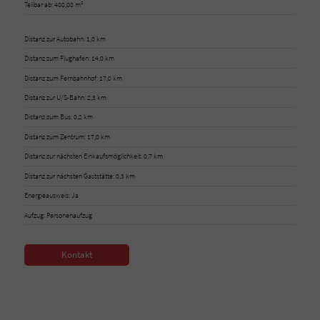
Teilbar ab: 400,00 m²
Distanz zur Autobahn: 1,0 km
Distanz zum Flughafen: 14,0 km
Distanz zum Fernbahnhof: 17,0 km
Distanz zur U/S-Bahn: 2,3 km
Distanz zum Bus: 0,2 km
Distanz zum Zentrum: 17,0 km
Distanz zur nächsten Einkaufsmöglichkeit: 0,7 km
Distanz zur nächsten Gaststätte: 0,3 km
Energieausweis: Ja
Aufzug: Personenaufzug
Kontakt