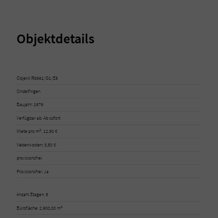
Objektdetails
Objekt IR8661/G1/E5
Sindelfingen
Baujahr: 1976
Verfügbar ab: Ab sofort
Miete pro m²: 12,50 €
Nebenkosten: 3,50 €
provisionsfrei
Provisionsfrei: Ja
Anzahl Etagen: 5
Bürofläche: 2.900,00 m²