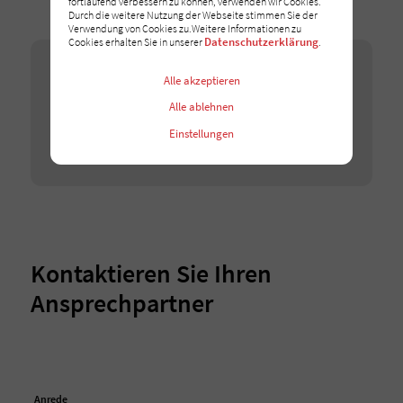
fortlaufend verbessern zu können, verwenden wir Cookies.
Durch die weitere Nutzung der Webseite stimmen Sie der
Verwendung von Cookies zu.Weitere Informationen zu
Datenschutzerklärung
Cookies erhalten Sie in unserer
.
Google Maps
Alle akzeptieren
Wir binden Google-Maps-Karten auf unserer Webseite
ein. Erlauben Sie dieses Cookie, um die Karten zu
Alle ablehnen
entsperren.
Einstellungen
Ich stimme zu
Kontaktieren Sie Ihren
Ansprechpartner
Anrede