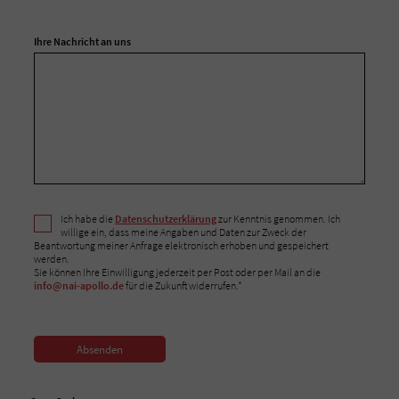
Ihre Nachricht an uns
Ich habe die
Datenschutzerklärung
zur Kenntnis genommen. Ich
willige ein, dass meine Angaben und Daten zur Zweck der
Beantwortung meiner Anfrage elektronisch erhoben und gespeichert
werden.
Sie können Ihre Einwilligung jederzeit per Post oder per Mail an die
info@nai-apollo.de
für die Zukunft widerrufen.*
Absenden