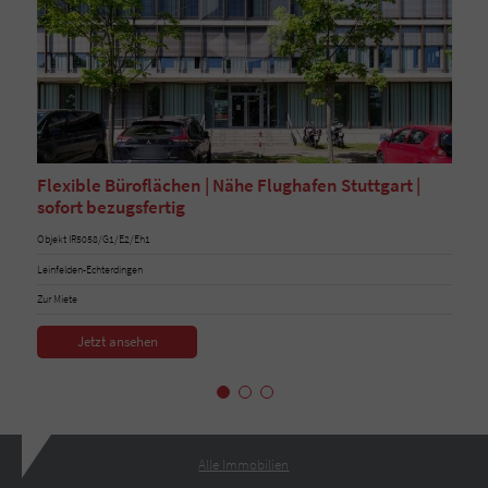
Flexible Büroflächen | Nähe Flughafen Stuttgart |
sofort bezugsfertig
Objekt IR5058/G1/E2/Eh1
Leinfelden-Echterdingen
Zur Miete
Jetzt ansehen
Alle Immobilien