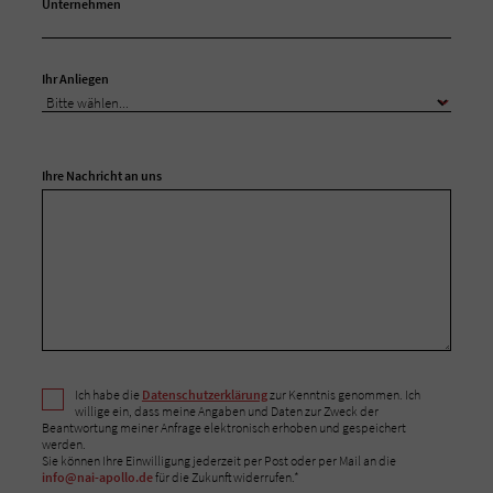
Unternehmen
Ihr Anliegen
Ihre Nachricht an uns
Ich habe die
Datenschutzerklärung
zur Kenntnis genommen. Ich
willige ein, dass meine Angaben und Daten zur Zweck der
Beantwortung meiner Anfrage elektronisch erhoben und gespeichert
werden.
Sie können Ihre Einwilligung jederzeit per Post oder per Mail an die
info@nai-apollo.de
für die Zukunft widerrufen.*