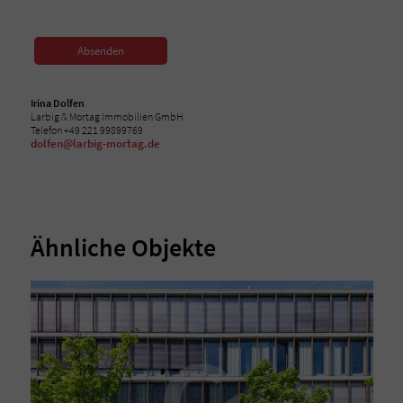
Absenden
Irina Dolfen
Larbig & Mortag Immobilien GmbH
Telefon +49 221 99899769
dolfen@larbig-mortag.de
Ähnliche Objekte