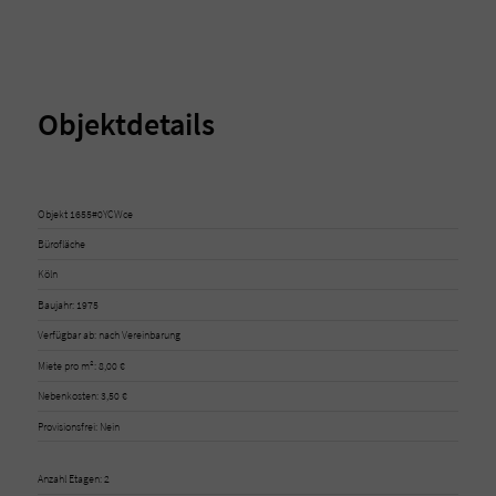
Objektdetails
Objekt 1655#0YCWce
Bürofläche
Köln
Baujahr: 1975
Verfügbar ab: nach Vereinbarung
Miete pro m²: 8,00 €
Nebenkosten: 3,50 €
Provisionsfrei: Nein
Anzahl Etagen: 2