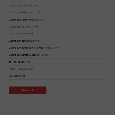
Distanz zur Autobahn: 3,0 km
Distanz zum Flughafen: 20,0 km
Distanz zum Fernbahnhof: 1,6 km
Distanz zur U/S-Bahn: 1,6 km
Distanz zum Bus: 0,5 km
Distanz zum Zentrum: 20,0 km
Distanz zur nächsten Einkaufsmöglichkeit: 1,3 km
Distanz zur nächsten Gaststätte: 1,6 km
Energieausweis: Nein
Aufzug: Personenaufzug
Verkabelung: Ja
Kontakt