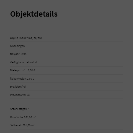
Objektdetails
Objekt IRx1607/G1/E6/Eh3
Sindelfingen
Baujahr: 1995
Verfügbar ab: ab sofort
Miete pro m²: 12,70 €
Nebenkosten: 2,30 €
provisionsfrei
Provisionsfrei: Ja
Anzahl Etagen: 4
Bürofläche: 281,00 m²
Teilbar ab: 281,00 m²