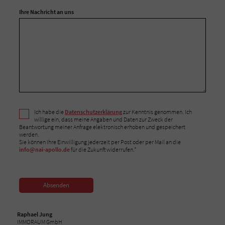
Ihre Nachricht an uns
Ich habe die
Datenschutzerklärung
zur Kenntnis genommen. Ich
willige ein, dass meine Angaben und Daten zur Zweck der
Beantwortung meiner Anfrage elektronisch erhoben und gespeichert
werden.
Sie können Ihre Einwilligung jederzeit per Post oder per Mail an die
info@nai-apollo.de
für die Zukunft widerrufen.*
Absenden
Raphael Jung
IMMORAUM GmbH