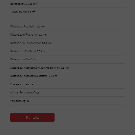
Bürofläche: 595,00 m²
Teilbar ab: 595,00 m²
Distanz zur Autobahn: 3,2 km
Distanz zum Flughafen: 8,0 km
Distanz zum Fernbahnhof: 13,0 km
Distanz zur U/S-Bahn: 0,3 km
Distanz zum Bus: 0,3 km
Distanz zur nächsten Einkaufsmöglichkeit: 0,1 km
Distanz zur nächsten Gaststätte: 0,3 km
Energieausweis: Ja
Aufzug: Personenaufzug
Verkabelung: Ja
Kontakt