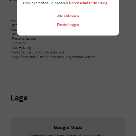
Datenschutzerklärung
Cookies erhalten Sie in unserer
.
Alle ablehnen
- modernisierter Zustand
Einstellungen
- gehobene Ausstattung
- hauseigene Tiefgarage
- außenliegender Sonnenschutz
- Personenaufzug
- Teeküche
- Gas-Heizung
- Verkabelung über Brüstungskanäle
- Lagerfläche mit 40 m² kann optional angemietet werden
Lage
Google Maps
Wir binden Google-Maps-Karten auf unserer Webseite