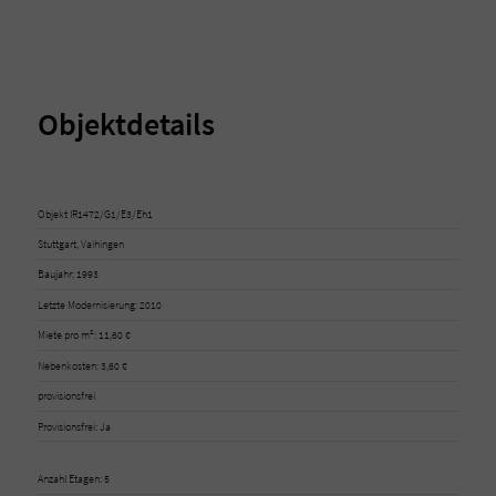
Objektdetails
Objekt IR1472/G1/E3/Eh1
Stuttgart, Vaihingen
Baujahr: 1993
Letzte Modernisierung: 2010
Miete pro m²: 11,60 €
Nebenkosten: 3,60 €
provisionsfrei
Provisionsfrei: Ja
Anzahl Etagen: 5