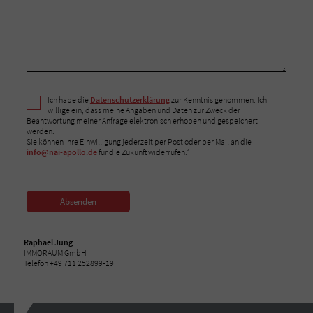
Ich habe die
Datenschutzerklärung
zur Kenntnis genommen. Ich
willige ein, dass meine Angaben und Daten zur Zweck der
Beantwortung meiner Anfrage elektronisch erhoben und gespeichert
werden.
Sie können Ihre Einwilligung jederzeit per Post oder per Mail an die
info@nai-apollo.de
für die Zukunft widerrufen.*
Absenden
Raphael Jung
IMMORAUM GmbH
Telefon +49 711 252899-19