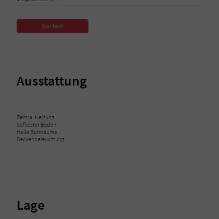
Kontakt
Ausstattung
Zentral Heizung
Gefliester Boden
Helle Büroräume
Deckenbeleuchtung
Lage