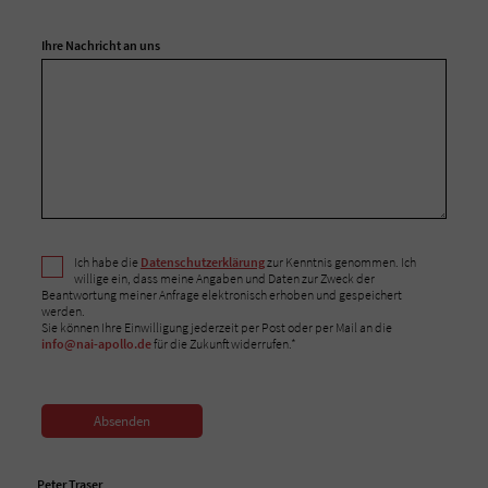
Ihre Nachricht an uns
Ich habe die
Datenschutzerklärung
zur Kenntnis genommen. Ich
willige ein, dass meine Angaben und Daten zur Zweck der
Beantwortung meiner Anfrage elektronisch erhoben und gespeichert
werden.
Sie können Ihre Einwilligung jederzeit per Post oder per Mail an die
info@nai-apollo.de
für die Zukunft widerrufen.*
Absenden
Peter Traser