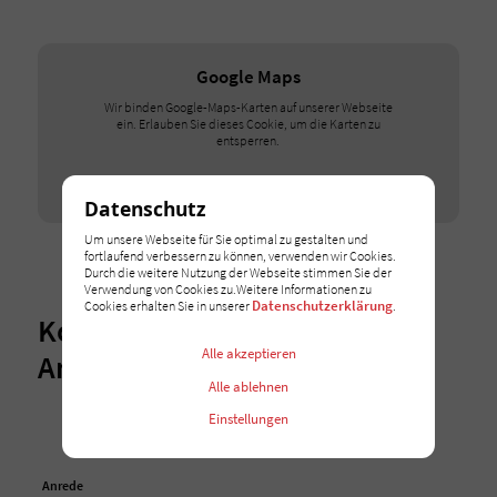
Google Maps
Wir binden Google-Maps-Karten auf unserer Webseite
ein. Erlauben Sie dieses Cookie, um die Karten zu
entsperren.
Ich stimme zu
Datenschutz
Um unsere Webseite für Sie optimal zu gestalten und
fortlaufend verbessern zu können, verwenden wir Cookies.
Durch die weitere Nutzung der Webseite stimmen Sie der
Verwendung von Cookies zu.Weitere Informationen zu
Datenschutzerklärung
Cookies erhalten Sie in unserer
.
Kontaktieren Sie Ihren
Alle akzeptieren
Ansprechpartner
Alle ablehnen
Einstellungen
Anrede