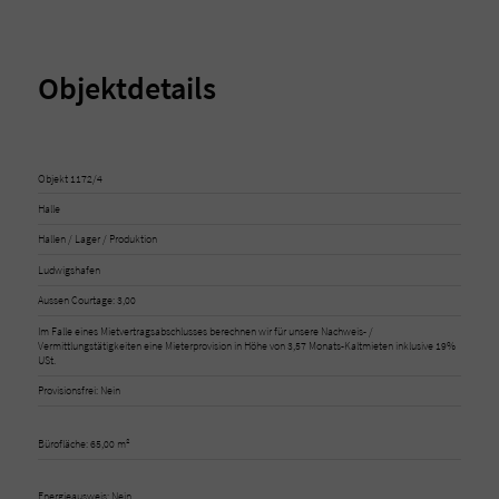
Objektdetails
Objekt 1172/4
Halle
Hallen / Lager / Produktion
Ludwigshafen
Aussen Courtage: 3,00
Im Falle eines Mietvertragsabschlusses berechnen wir für unsere Nachweis- /
Vermittlungstätigkeiten eine Mieterprovision in Höhe von 3,57 Monats-Kaltmieten inklusive 19%
USt.
Provisionsfrei: Nein
Bürofläche: 65,00 m²
Energieausweis: Nein