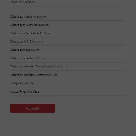
Teilbar ab: 419,00 m²
Distanz zur Autobahn: 10,0 km
Distanz zum Flughafen: 13,0 km
Distanz zum Fernbahnhof: 1,6 km
Distanz zur U/S-Bahn: 0,3 km
Distanz zum Bus: 0,1 km
Distanz zum Zentrum: 0,1 km
Distanz zur nächsten Einkaufsmöglichkeit: 0,1 km
Distanz zur nächsten Gaststätte: 0,1 km
Energieausweis: Ja
Aufzug: Personenaufzug
Kontakt