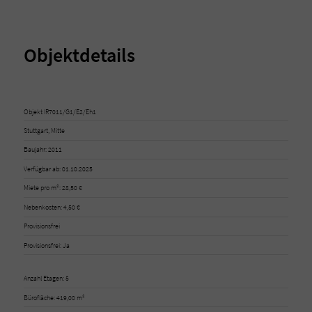
Objektdetails
Objekt IR7011/G1/E2/Eh1
Stuttgart, Mitte
Baujahr: 2011
Verfügbar ab: 01.10.2025
Miete pro m²: 28,50 €
Nebenkosten: 4,50 €
Provisionsfrei
Provisionsfrei: Ja
Anzahl Etagen: 5
Bürofläche: 419,00 m²