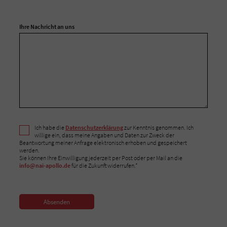
Ihre Nachricht an uns
Ich habe die
Datenschutzerklärung
zur Kenntnis genommen. Ich
willige ein, dass meine Angaben und Daten zur Zweck der
Beantwortung meiner Anfrage elektronisch erhoben und gespeichert
werden.
Sie können Ihre Einwilligung jederzeit per Post oder per Mail an die
info@nai-apollo.de
für die Zukunft widerrufen.*
Absenden