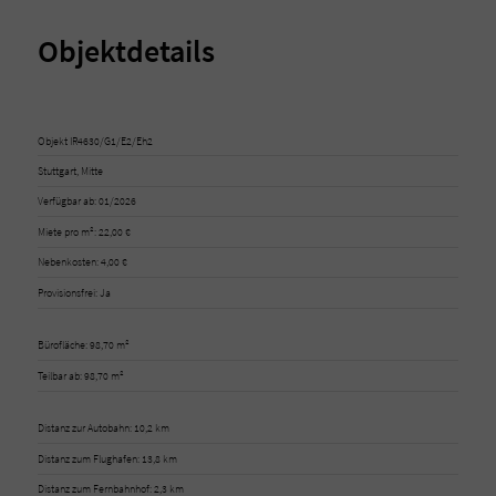
Objektdetails
Objekt IR4630/G1/E2/Eh2
Stuttgart, Mitte
Verfügbar ab: 01/2026
Miete pro m²: 22,00 €
Nebenkosten: 4,00 €
Provisionsfrei: Ja
Bürofläche: 98,70 m²
Teilbar ab: 98,70 m²
Distanz zur Autobahn: 10,2 km
Distanz zum Flughafen: 13,8 km
Distanz zum Fernbahnhof: 2,3 km