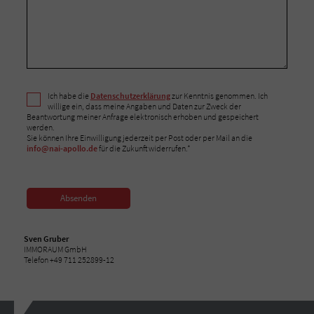
Ich habe die
Datenschutzerklärung
zur Kenntnis genommen. Ich
willige ein, dass meine Angaben und Daten zur Zweck der
Beantwortung meiner Anfrage elektronisch erhoben und gespeichert
werden.
Sie können Ihre Einwilligung jederzeit per Post oder per Mail an die
info@nai-apollo.de
für die Zukunft widerrufen.*
Absenden
Sven Gruber
IMMORAUM GmbH
Telefon +49 711 252899-12