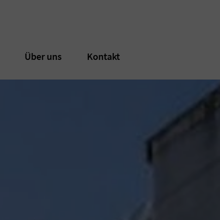
n
n
Über uns
Über uns
Kontakt
Kontakt