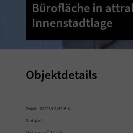
Bürofläche in attra
Innenstadtlage
Objektdetails
Objekt IR8723/G1/E1/Eh1
Stuttgart
Miete pro m²: 17,50 €