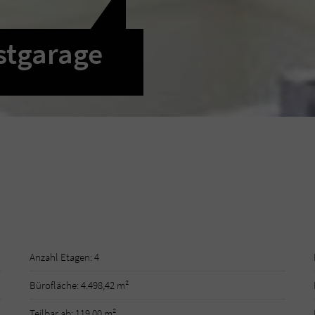
estgarage
Anzahl Etagen: 4
Bürofläche: 4.498,42 m²
Teilbar ab: 119,00 m²