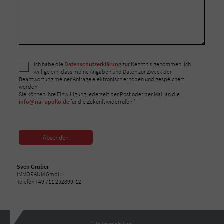
Ich habe die
Datenschutzerklärung
zur Kenntnis genommen. Ich
willige ein, dass meine Angaben und Daten zur Zweck der
Beantwortung meiner Anfrage elektronisch erhoben und gespeichert
werden.
Sie können Ihre Einwilligung jederzeit per Post oder per Mail an die
info@nai-apollo.de
für die Zukunft widerrufen.*
Absenden
Sven Gruber
IMMORAUM GmbH
Telefon +49 711 252899-12