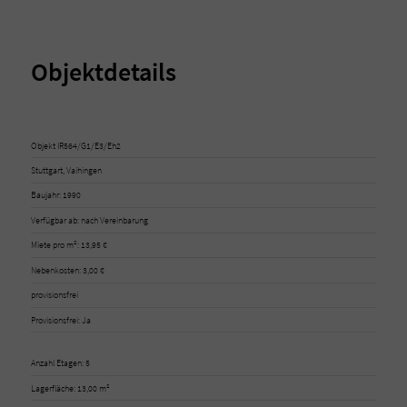
Objektdetails
Objekt IR564/G1/E3/Eh2
Stuttgart, Vaihingen
Baujahr: 1990
Verfügbar ab: nach Vereinbarung
Miete pro m²: 13,95 €
Nebenkosten: 3,00 €
provisionsfrei
Provisionsfrei: Ja
Anzahl Etagen: 5
Lagerfläche: 13,00 m²