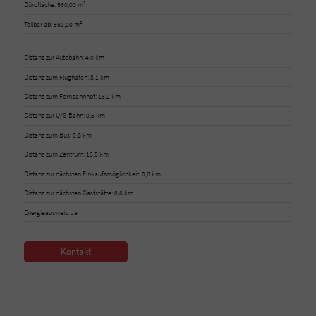
Bürofläche: 560,00 m²
Teilbar ab: 560,00 m²
Distanz zur Autobahn: 4,0 km
Distanz zum Flughafen: 8,1 km
Distanz zum Fernbahnhof: 13,2 km
Distanz zur U/S-Bahn: 0,5 km
Distanz zum Bus: 0,6 km
Distanz zum Zentrum: 13,5 km
Distanz zur nächsten Einkaufsmöglichkeit: 0,6 km
Distanz zur nächsten Gaststätte: 0,6 km
Energieausweis: Ja
Kontakt