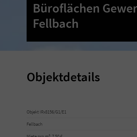
Büroflächen Gewer
Fellbach
Objektdetails
Objekt IRx8156/G1/E1
Fellbach
Miete pro m²: 7,50 €