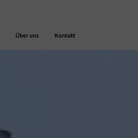
n
n
Über uns
Über uns
Kontakt
Kontakt