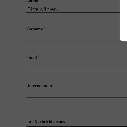
Anrede
*
Vorname
*
Email
Unternehmen
Ihre Nachricht an uns