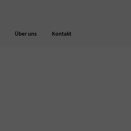
n
n
Über uns
Über uns
Kontakt
Kontakt