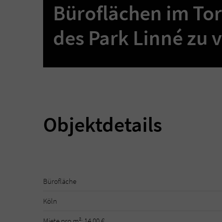
Büroflächen im To
des Park Linné zu 
Objektdetails
Bürofläche
Köln
Miete pro m²: 14,00 €