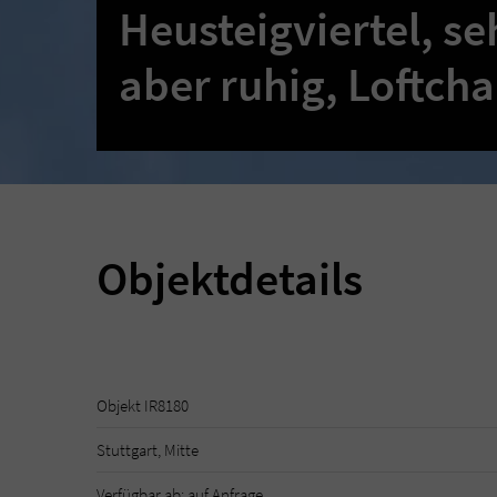
Heusteigviertel, se
aber ruhig, Loftcha
Objektdetails
Objekt IR8180
Stuttgart, Mitte
Verfügbar ab: auf Anfrage