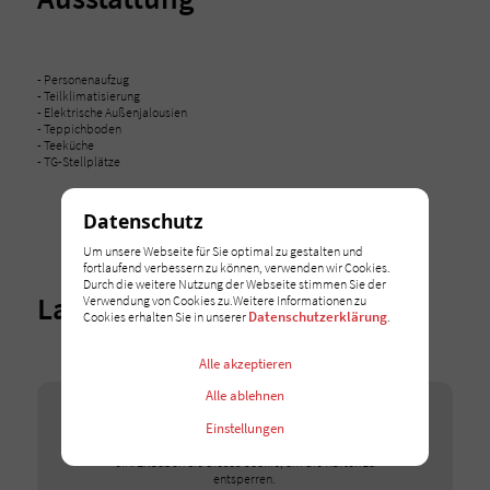
- Personenaufzug
- Teilklimatisierung
- Elektrische Außenjalousien
- Teppichboden
- Teeküche
- TG-Stellplätze
Datenschutz
Um unsere Webseite für Sie optimal zu gestalten und
fortlaufend verbessern zu können, verwenden wir Cookies.
Durch die weitere Nutzung der Webseite stimmen Sie der
Lage
Verwendung von Cookies zu.Weitere Informationen zu
Datenschutzerklärung
Cookies erhalten Sie in unserer
.
Alle akzeptieren
Alle ablehnen
Google Maps
Einstellungen
Wir binden Google-Maps-Karten auf unserer Webseite
ein. Erlauben Sie dieses Cookie, um die Karten zu
entsperren.