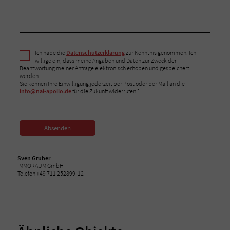
Ich habe die
Datenschutzerklärung
zur Kenntnis genommen. Ich
willige ein, dass meine Angaben und Daten zur Zweck der
Beantwortung meiner Anfrage elektronisch erhoben und gespeichert
werden.
Sie können Ihre Einwilligung jederzeit per Post oder per Mail an die
info@nai-apollo.de
für die Zukunft widerrufen.*
Absenden
Sven Gruber
IMMORAUM GmbH
Telefon +49 711 252899-12