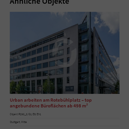
Ähnliche Objekte
Urban arbeiten am Rotebühlplatz – top
angebundene Büroflächen ab 498 m²
Objekt IR298_8/G1/E5/Eh1
Stuttgart, Mitte