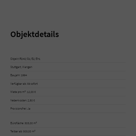
Objektdetails
Objekt IR248/G1/E2/Eh1
Stuttgart, Wangen
Baujahr: 1994
Verfügbar ab: Ab sofort
Miete pro m²: 12,00 €
Nebenkosten: 2,50 €
Provisionsfrei: Ja
Bürofläche: 303,00 m²
Teilbar ab: 303,00 m²