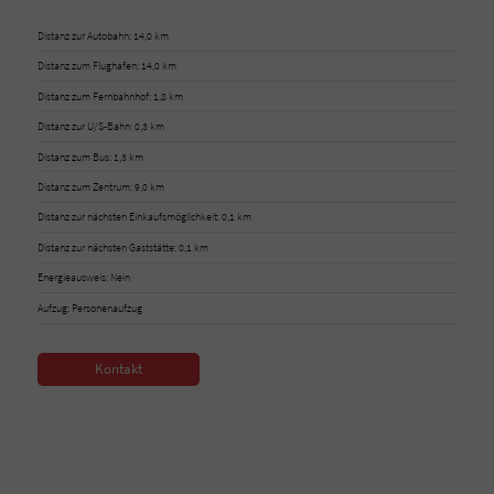
Distanz zur Autobahn: 14,0 km
Distanz zum Flughafen: 14,0 km
Distanz zum Fernbahnhof: 1,8 km
Distanz zur U/S-Bahn: 0,3 km
Distanz zum Bus: 1,3 km
Distanz zum Zentrum: 9,0 km
Distanz zur nächsten Einkaufsmöglichkeit: 0,1 km
Distanz zur nächsten Gaststätte: 0,1 km
Energieausweis: Nein
Aufzug: Personenaufzug
Kontakt