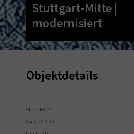
Stuttgart-Mitte |
modernisiert
Objektdetails
Objekt IR7857
Stuttgart, Mitte
Baujahr: 1972