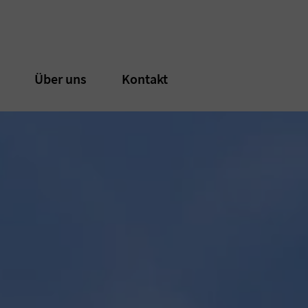
n
n
Über uns
Über uns
Kontakt
Kontakt