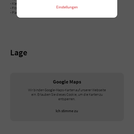
- Kletter- & Boulderhalle auf dem Areal
Einstellungen
- Fitnessstudio und Gastronomie im Nachbarsgebäude
- Planung: Foodtruck im Hof
Lage
Google Maps
Wir binden Google-Maps-Karten auf unserer Webseite
ein. Erlauben Sie dieses Cookie, um die Karten zu
entsperren.
Ich stimme zu