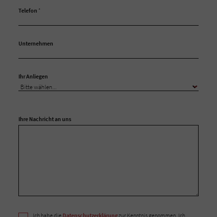
Telefon
*
Unternehmen
Ihr Anliegen
Ihre Nachricht an uns
Ich habe die
Datenschutzerklärung
zur Kenntnis genommen. Ich