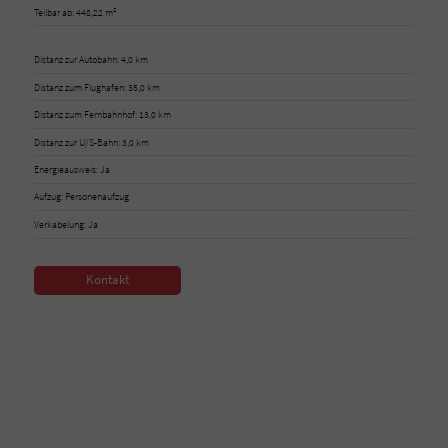
Teilbar ab: 448,22 m²
Distanz zur Autobahn: 4,0 km
Distanz zum Flughafen: 35,0 km
Distanz zum Fernbahnhof: 13,0 km
Distanz zur U/S-Bahn: 3,0 km
Energieausweis: Ja
Aufzug: Personenaufzug
Verkabelung: Ja
Kontakt