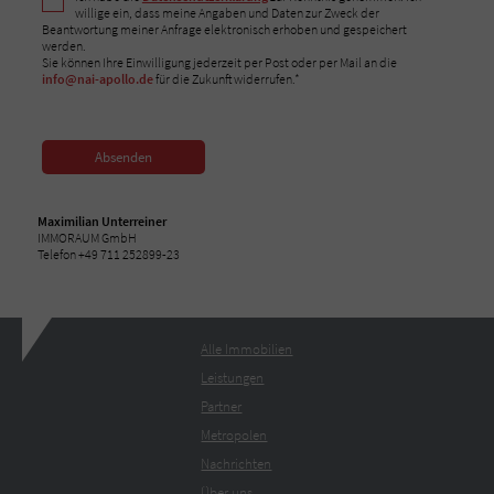
willige ein, dass meine Angaben und Daten zur Zweck der
Beantwortung meiner Anfrage elektronisch erhoben und gespeichert
werden.
Sie können Ihre Einwilligung jederzeit per Post oder per Mail an die
info@nai-apollo.de
für die Zukunft widerrufen.*
Absenden
Maximilian Unterreiner
IMMORAUM GmbH
Telefon +49 711 252899-23
Alle Immobilien
Leistungen
Partner
Metropolen
Nachrichten
Über uns