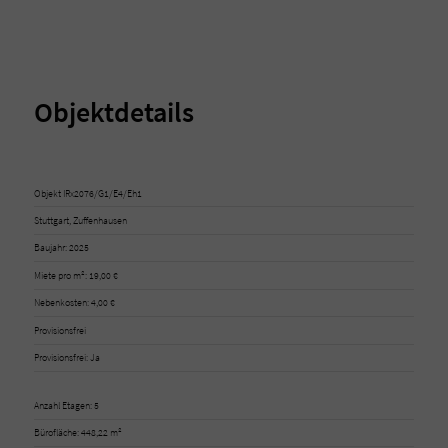
Objektdetails
Objekt IRx2076/G1/E4/Eh1
Stuttgart, Zuffenhausen
Baujahr: 2025
Miete pro m²: 19,00 €
Nebenkosten: 4,00 €
Provisionsfrei
Provisionsfrei: Ja
Anzahl Etagen: 5
Bürofläche: 448,22 m²