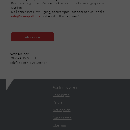
Beantwortung meiner Anfrage elektronisch erhoben und gespeichert
werden.
Sie können Ihre Einwilligung jederzeit per Post oder per Mail an die
info@nai-apollo.de
für die Zukunft widerrufen.*
Absenden
Sven Gruber
IMMORAUM GmbH
Telefon +49 711 252899-12
Alle Immobilien
Leistungen
Partner
Metropolen
Nachrichten
Über uns