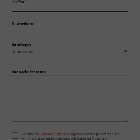
Telefon
*
Unternehmen
Ihr Anliegen
Ihre Nachricht an uns
Ich habe die
Datenschutzerklärung
zur Kenntnis genommen. Ich
willige ein, dass meine Angaben und Daten zur Zweck der