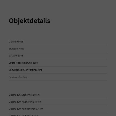
Objektdetails
Objekt IR3096
Stuttgart, Mitte
Baujahr: 1955
Letzte Modernisierung: 2009
Verfügbar ab: nach Vereinbarung
Provisionsfrei: Nein
Distanz zur Autobahn: 12,0 km
Distanz zum Flughafen: 13,0 km
Distanz zum Fernbahnhof: 0,4 km
Distanz zur U/S-Bahn: 0,4 km