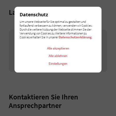
Lage
Datenschutz
Um unsere Webseite für Sie optimal zu gestalten und
fortlaufend verbessern zu können, verwenden wir Cookies.
Durch die weitere Nutzung der Webseite stimmen Sie der
Verwendung von Cookies zu.Weitere Informationen zu
Google Maps
Datenschutzerklärung
Cookies erhalten Sie in unserer
.
Wir binden Google-Maps-Karten auf unserer Webseite
Alle akzeptieren
ein. Erlauben Sie dieses Cookie, um die Karten zu
entsperren.
Alle ablehnen
Ich stimme zu
Einstellungen
Kontaktieren Sie Ihren
Ansprechpartner