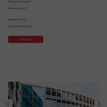
Bürofläche: 5.333,89 m²
Teilbar ab: 632,44 m²
Energieausweis: Ja
Aufzug: Personenaufzug
Kontakt