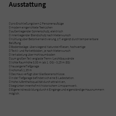
Ausstattung
 pro Erschließungskern 2 Personenaufzüge
 modern eingerichtete Teeküchen
 außenliegender Sonnenschutz, elektrisch
 innenliegender Blendschutz nach Mieterwunsch
 Kühlung über Betonkernaktivierung, z.T. ergänzt durch temperierbare
Belüftung
 Bodenbeläge: überwiegend Natursteinfliesen, hochwertige
 Textil- und Parkettböden, je nach Mieterwunsch
 Verkabelung über Hohlraumboden
 zum großen Teil verglaste Trenn-/Leichtbauwände
 lichte Raumhöhe 3,00 m (ab 1. OG) - 3,25 m (EG)
 hauseigeneTiefgarage
 Achsmaß 1,35 m
 Das Haus verfügt über Glasfaseranschlüsse.
 In der Tiefgarage befindet sich eine E-Ladestation.
 Hohe Aufenthaltsqualität durch attraktiven,
 begrünten Innenhof mit historischem Umspannwerk.
 Eigene Adressbildung durch 4 Eingänge und eigenständige Hausnummern
möglich.