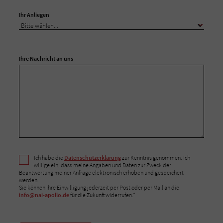
Ihr Anliegen
Ihre Nachricht an uns
Ich habe die
Datenschutzerklärung
zur Kenntnis genommen. Ich
willige ein, dass meine Angaben und Daten zur Zweck der
Beantwortung meiner Anfrage elektronisch erhoben und gespeichert
werden.
Sie können Ihre Einwilligung jederzeit per Post oder per Mail an die
info@nai-apollo.de
für die Zukunft widerrufen.*