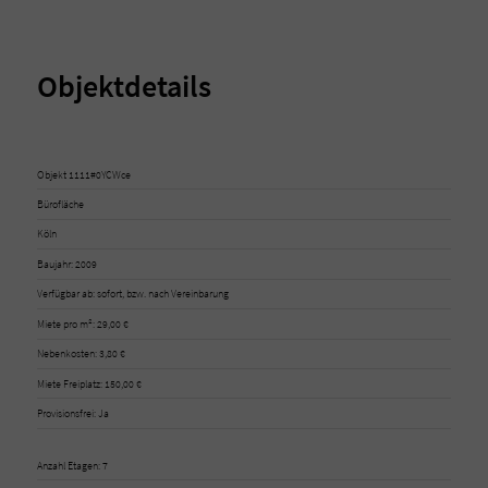
Objektdetails
Objekt 1111#0YCWce
Bürofläche
Köln
Baujahr: 2009
Verfügbar ab: sofort, bzw. nach Vereinbarung
Miete pro m²: 29,00 €
Nebenkosten: 3,80 €
Miete Freiplatz: 150,00 €
Provisionsfrei: Ja
Anzahl Etagen: 7