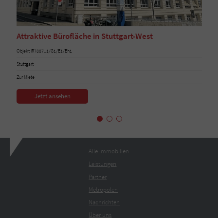
Attraktive Bürofläche in Stuttgart-West
Objekt IR7887_1/G1/E1/Eh1
Stuttgart
Zur Miete
Jetzt ansehen
Alle Immobilien
Leistungen
Partner
Metropolen
Nachrichten
Über uns