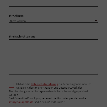
Ihr Anliegen
Ihre Nachricht an uns
Ich habe die
Datenschutzerklärung
zur Kenntnis genommen. Ich
willige ein, dass meine Angaben und Daten zur Zweck der
Beantwortung meiner Anfrage elektronisch erhoben und gespeichert
werden.
Sie können Ihre Einwilligung jederzeit per Post oder per Mail an die
info@nai-apollo.de
für die Zukunft widerrufen.*