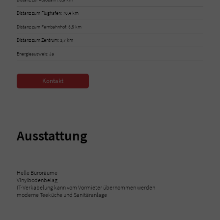
Distanz zum Flughafen: 70,4 km
Distanz zum Fernbahnhof: 3,5 km
Distanz zum Zentrum: 3,7 km
Energieausweis: Ja
Kontakt
Ausstattung
Helle Büroräume
Vinylbodenbelag
IT-Verkabelung kann vom Vormieter übernommen werden
moderne Teeküche und Sanitäranlage