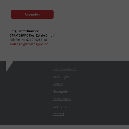
Absenden
Jörg-Dieter Rünzler
STRATEGPRO Real Estate GmbH
Telefon +49 621 729265-10
anfrage@strategpro.de
Alle Immobilien
Leistungen
Partner
Metropolen
Nachrichten
Über uns
Kontakt