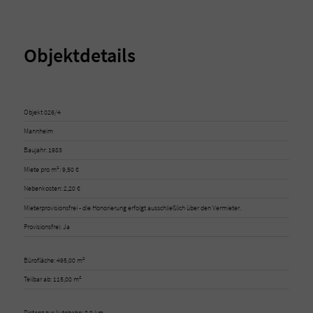
Objektdetails
Objekt 026/4
Mannheim
Baujahr: 1983
Miete pro m²: 9,50 €
Nebenkosten: 2,20 €
Mieterprovisionsfrei - die Honorierung erfolgt ausschließlich über den Vermieter.
Provisionsfrei: Ja
Bürofläche: 495,00 m²
Teilbar ab: 115,00 m²
Distanz zur Autobahn: 8,9 km