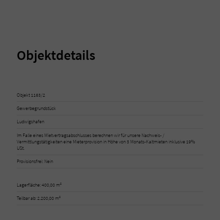
Objektdetails
Objekt 1163/2
Gewerbegrundstück
Ludwigshafen
Im Falle eines Mietvertragsabschlusses berechnen wir für unsere Nachweis- /
Vermittlungstätigkeiten eine Mieterprovision in Höhe von 3 Monats-Kaltmieten inklusive 19%
USt.
Provisionsfrei: Nein
Lagerfläche: 400,00 m²
Teilbar ab: 2.200,00 m²