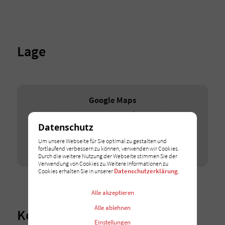
Lage
Google Maps
Wir binden Google-Maps-Karten auf unserer Webseite
ein. Erlauben Sie dieses Cookie, um die Karten zu
Datenschutz
entsperren.
Um unsere Webseite für Sie optimal zu gestalten und
Ich stimme zu
fortlaufend verbessern zu können, verwenden wir Cookies.
Durch die weitere Nutzung der Webseite stimmen Sie der
Verwendung von Cookies zu.Weitere Informationen zu
Datenschutzerklärung
Cookies erhalten Sie in unserer
.
Alle akzeptieren
Alle ablehnen
Kontaktieren Sie Ihren
Einstellungen