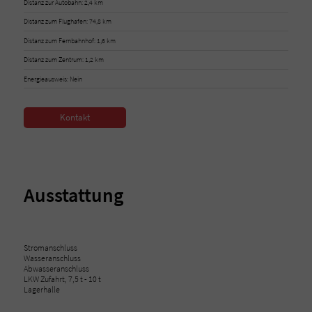
Distanz zur Autobahn: 2,4 km
Distanz zum Flughafen: 74,8 km
Distanz zum Fernbahnhof: 1,6 km
Distanz zum Zentrum: 1,2 km
Energieausweis: Nein
Kontakt
Ausstattung
Stromanschluss
Wasseranschluss
Abwasseranschluss
LKW Zufahrt, 7,5 t - 10 t
Lagerhalle