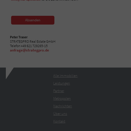
Absenden
Peter Traser
STRATEGPRO Real Estate GmbH
Telefon +49 621 729265-15
anfrage@strategpro.de
Alle Immobilien
Leistungen
Partner
Metropolen
Nachrichten
Über uns
Kontakt