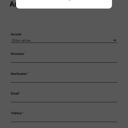
Ansprechpartner
Anrede
Vorname
*
Nachname
*
Email
*
Telefon
*