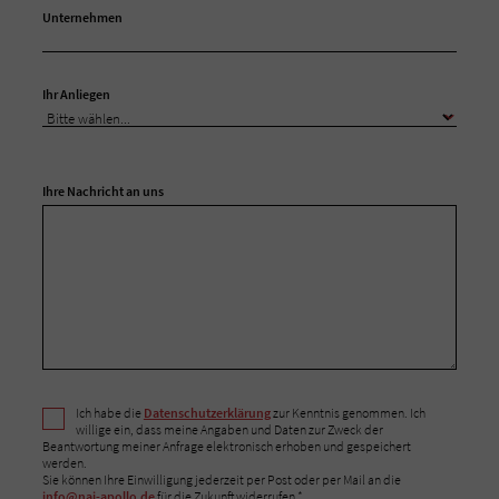
Unternehmen
Ihr Anliegen
Ihre Nachricht an uns
Ich habe die
Datenschutzerklärung
zur Kenntnis genommen. Ich
willige ein, dass meine Angaben und Daten zur Zweck der
Beantwortung meiner Anfrage elektronisch erhoben und gespeichert
werden.
Sie können Ihre Einwilligung jederzeit per Post oder per Mail an die
info@nai-apollo.de
für die Zukunft widerrufen.*