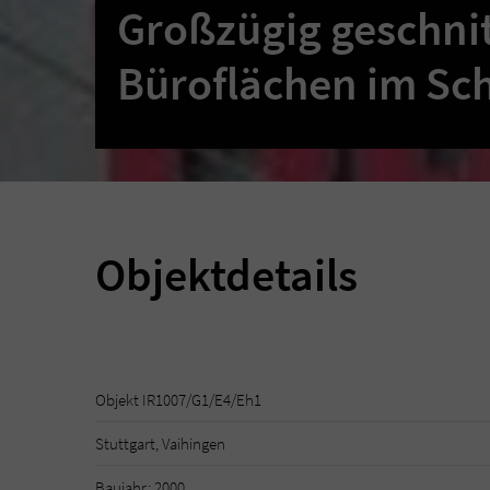
Großzügig geschni
Büroflächen im Sch
Objektdetails
Objekt IR1007/G1/E4/Eh1
Stuttgart, Vaihingen
Baujahr: 2000