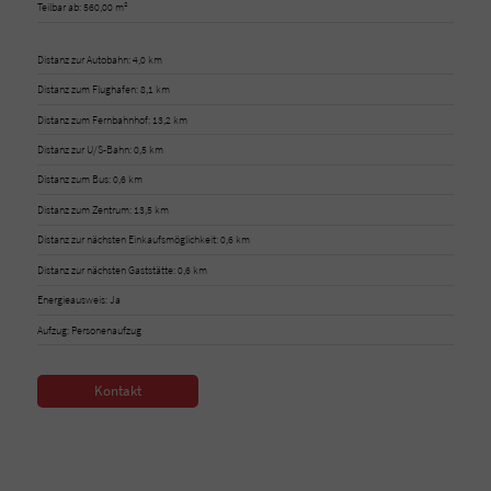
Teilbar ab: 560,00 m²
Distanz zur Autobahn: 4,0 km
Distanz zum Flughafen: 8,1 km
Distanz zum Fernbahnhof: 13,2 km
Distanz zur U/S-Bahn: 0,5 km
Distanz zum Bus: 0,6 km
Distanz zum Zentrum: 13,5 km
Distanz zur nächsten Einkaufsmöglichkeit: 0,6 km
Distanz zur nächsten Gaststätte: 0,6 km
Energieausweis: Ja
Aufzug: Personenaufzug
Kontakt