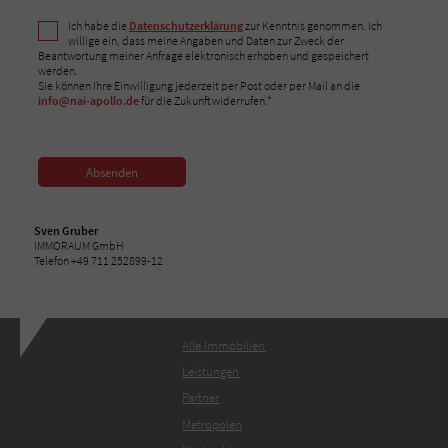
Ich habe die
Datenschutzerklärung
zur Kenntnis genommen. Ich
willige ein, dass meine Angaben und Daten zur Zweck der
Beantwortung meiner Anfrage elektronisch erhoben und gespeichert
werden.
Sie können Ihre Einwilligung jederzeit per Post oder per Mail an die
info@nai-apollo.de
für die Zukunft widerrufen.*
Absenden
Sven Gruber
IMMORAUM GmbH
Telefon +49 711 252899-12
Alle Immobilien
Leistungen
Partner
Metropolen