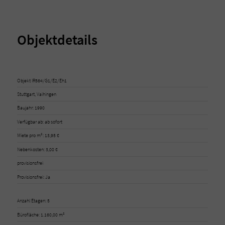
Objektdetails
Objekt IR564/G1/E2/Eh1
Stuttgart, Vaihingen
Baujahr: 1990
Verfügbar ab: ab sofort
Miete pro m²: 13,95 €
Nebenkosten: 3,00 €
provisionsfrei
Provisionsfrei: Ja
Anzahl Etagen: 5
Bürofläche: 1.160,00 m²