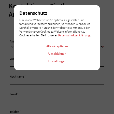
Kontaktieren Sie Ihren
Ansprechpartner
Datenschutz
Um unsere Webseite für Sie optimal zu gestalten und
fortlaufend verbessern zu können, verwenden wir Cookies.
Durch die weitere Nutzung der Webseite stimmen Sie der
Verwendung von Cookies zu.Weitere Informationen zu
Datenschutzerklärung
Cookies erhalten Sie in unserer
.
Anrede
Alle akzeptieren
Alle ablehnen
Vorname
*
Einstellungen
Nachname
*
Email
*
Telefon
*