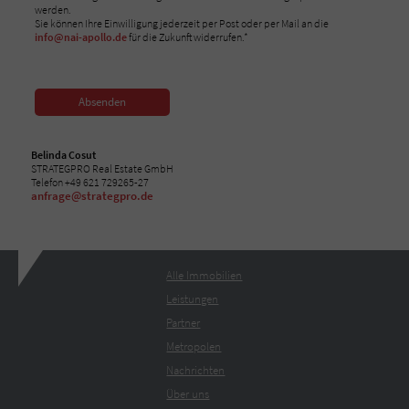
werden.
Sie können Ihre Einwilligung jederzeit per Post oder per Mail an die
info@nai-apollo.de
für die Zukunft widerrufen.*
Absenden
Belinda Cosut
STRATEGPRO Real Estate GmbH
Telefon +49 621 729265-27
anfrage@strategpro.de
Alle Immobilien
Leistungen
Partner
Metropolen
Nachrichten
Über uns