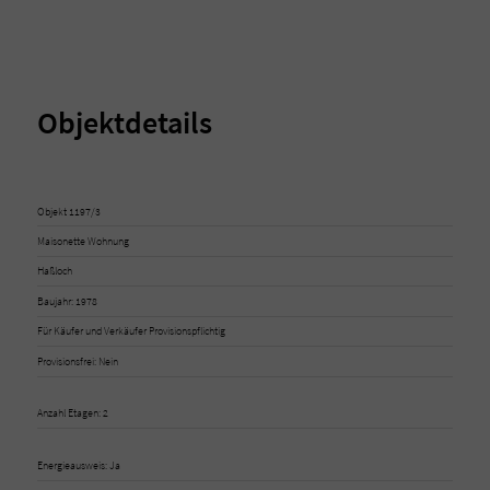
Objektdetails
Objekt 1197/3
Maisonette Wohnung
Haßloch
Baujahr: 1978
Für Käufer und Verkäufer Provisionspflichtig
Provisionsfrei: Nein
Anzahl Etagen: 2
Energieausweis: Ja