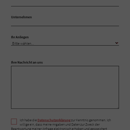
Unternehmen
Ihr Anliegen
Ihre Nachricht an uns
Ich habe die
Datenschutzerklärung
zur Kenntnis genommen. Ich
willige ein, dass meine Angaben und Daten zur Zweck der
Beantwortung meiner Anfrage elektronisch erhoben und gespeichert