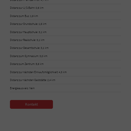
Distanz zur U/S-Bahn: 0,6 km
Distanz zum Bus: 1,9 km
Distanz zur Grundschule: 1,6 km
Distanz zur Hauptschule: 3,1 km
Distanz zur Realschule: 3,1 km
Distanz zur Gesamtschule: 3,1 km
Distanz zum Gymnasium: 3,8 km
Distanz zum Zentrum: 5,6 km
Distanz zur nächsten Einkaufsmöglichkeit: 4,3 km
Distanz zur nächsten Gaststätte: 2,4 km
Energieausweis: Nein
Kontakt