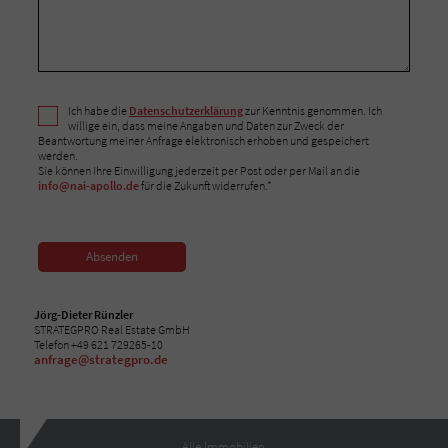
Ich habe die
Datenschutzerklärung
zur Kenntnis genommen. Ich
willige ein, dass meine Angaben und Daten zur Zweck der
Beantwortung meiner Anfrage elektronisch erhoben und gespeichert
werden.
Sie können Ihre Einwilligung jederzeit per Post oder per Mail an die
info@nai-apollo.de
für die Zukunft widerrufen.*
Absenden
Jörg-Dieter Rünzler
STRATEGPRO Real Estate GmbH
Telefon +49 621 729265-10
anfrage@strategpro.de
Alle Immobilien