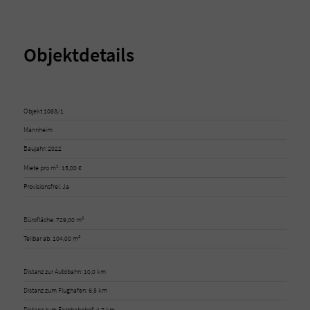
Objektdetails
Objekt 1063/1
Mannheim
Baujahr: 2022
Miete pro m²: 15,00 €
Provisionsfrei: Ja
Bürofläche: 729,00 m²
Teilbar ab: 104,00 m²
Distanz zur Autobahn: 10,0 km
Distanz zum Flughafen: 6,5 km
Distanz zum Fernbahnhof: 4,7 km