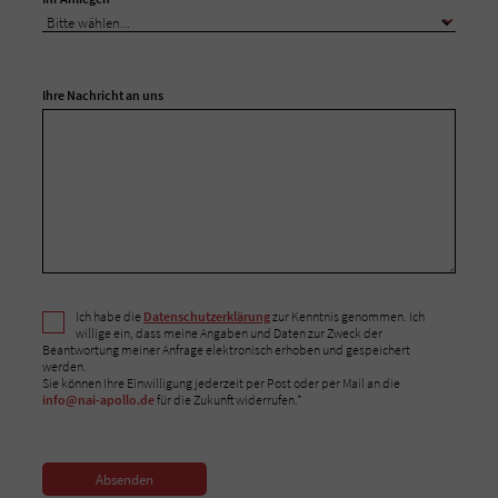
Ihre Nachricht an uns
Ich habe die
Datenschutzerklärung
zur Kenntnis genommen. Ich
willige ein, dass meine Angaben und Daten zur Zweck der
Beantwortung meiner Anfrage elektronisch erhoben und gespeichert
werden.
Sie können Ihre Einwilligung jederzeit per Post oder per Mail an die
info@nai-apollo.de
für die Zukunft widerrufen.*
Absenden