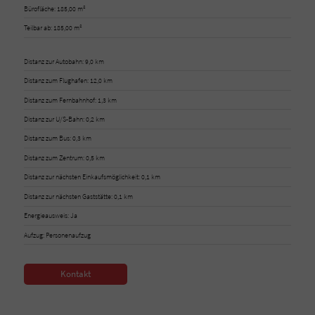
Bürofläche: 185,00 m²
Teilbar ab: 185,00 m²
Distanz zur Autobahn: 9,0 km
Distanz zum Flughafen: 12,0 km
Distanz zum Fernbahnhof: 1,3 km
Distanz zur U/S-Bahn: 0,2 km
Distanz zum Bus: 0,3 km
Distanz zum Zentrum: 0,5 km
Distanz zur nächsten Einkaufsmöglichkeit: 0,1 km
Distanz zur nächsten Gaststätte: 0,1 km
Energieausweis: Ja
Aufzug: Personenaufzug
Kontakt