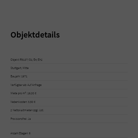
Objektdetails
Objekt IR3187/G1/E4/Eh2
Stuttgart, Mitte
Baujahr: 1971
Verfügbar ab: Auf Anfrage
Miete pro m²: 16,00 €
Nebenkosten: 3,50 €
2 Nettokaltmieten zzgl. Ust.
Provisionsfrei: Ja
Anzahl Etagen: 5