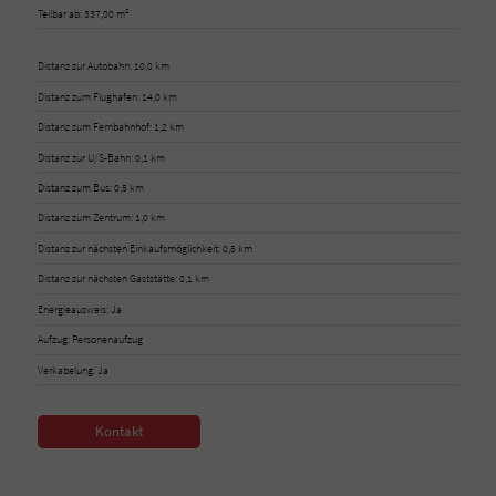
Teilbar ab: 337,00 m²
Distanz zur Autobahn: 10,0 km
Distanz zum Flughafen: 14,0 km
Distanz zum Fernbahnhof: 1,2 km
Distanz zur U/S-Bahn: 0,1 km
Distanz zum Bus: 0,5 km
Distanz zum Zentrum: 1,0 km
Distanz zur nächsten Einkaufsmöglichkeit: 0,5 km
Distanz zur nächsten Gaststätte: 0,1 km
Energieausweis: Ja
Aufzug: Personenaufzug
Verkabelung: Ja
Kontakt