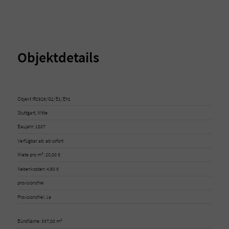
Objektdetails
Objekt IR2926/G2/E1/Eh1
Stuttgart, Mitte
Baujahr: 1887
Verfügbar ab: ab sofort
Miete pro m²: 20,00 €
Nebenkosten: 4,50 €
provisionsfrei
Provisionsfrei: Ja
Bürofläche: 337,00 m²