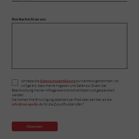
Ihre Nachricht an uns
Ich habe die
Datenschutzerklärung
zur Kenntnis genommen. Ich
willige ein, dass meine Angaben und Daten zur Zweck der
Beantwortung meiner Anfrage elektronisch erhoben und gespeichert
werden.
Sie können Ihre Einwilligung jederzeit per Post oder per Mail an die
info@nai-apollo.de
für die Zukunft widerrufen.*
Absenden