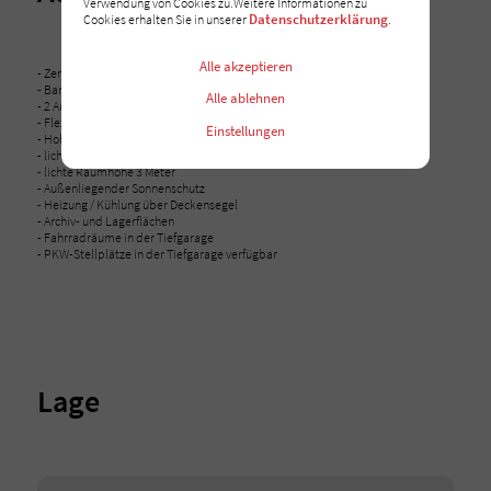
Verwendung von Cookies zu.Weitere Informationen zu
Datenschutzerklärung
Cookies erhalten Sie in unserer
.
Alle akzeptieren
- Zertifizierung in DGNB Gold
- Barrierefreier Zugang
Alle ablehnen
- 2 Aufzüge pro Zugangstreppenhaus
- Flexible Raumaufteilung und Open-Space
Einstellungen
- Hohlraumboden
- lichtdurchflutete Räume durch großzügige Fensterfronten
- lichte Raumhöhe 3 Meter
- Außenliegender Sonnenschutz
- Heizung / Kühlung über Deckensegel
- Archiv- und Lagerflächen
- Fahrradräume in der Tiefgarage
- PKW-Stellplätze in der Tiefgarage verfügbar
Lage