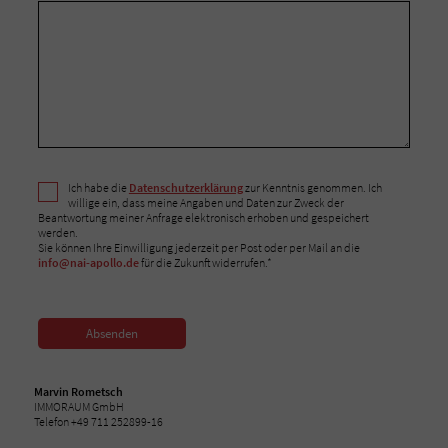
Ich habe die
Datenschutzerklärung
zur Kenntnis genommen. Ich
willige ein, dass meine Angaben und Daten zur Zweck der
Beantwortung meiner Anfrage elektronisch erhoben und gespeichert
werden.
Sie können Ihre Einwilligung jederzeit per Post oder per Mail an die
info@nai-apollo.de
für die Zukunft widerrufen.*
Absenden
Marvin Rometsch
IMMORAUM GmbH
Telefon +49 711 252899-16