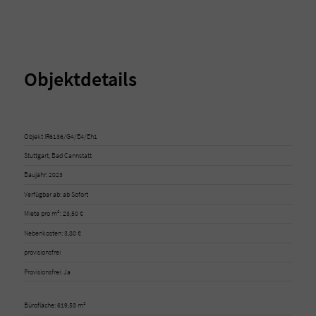
Objektdetails
Objekt IR6136/G4/E4/Eh1
Stuttgart, Bad Cannstatt
Baujahr: 2023
Verfügbar ab: ab Sofort
Miete pro m²: 23,50 €
Nebenkosten: 3,80 €
provisionsfrei
Provisionsfrei: Ja
Bürofläche: 619,53 m²