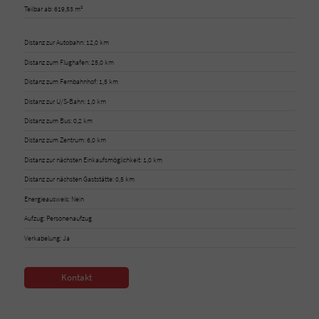
Teilbar ab: 619,53 m²
Distanz zur Autobahn: 12,0 km
Distanz zum Flughafen: 25,0 km
Distanz zum Fernbahnhof: 1,5 km
Distanz zur U/S-Bahn: 1,0 km
Distanz zum Bus: 0,2 km
Distanz zum Zentrum: 6,0 km
Distanz zur nächsten Einkaufsmöglichkeit: 1,0 km
Distanz zur nächsten Gaststätte: 0,5 km
Energieausweis: Nein
Aufzug: Personenaufzug
Verkabelung: Ja
Kontakt