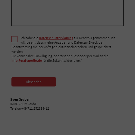
Ich habe die
Datenschutzerklärung
zur Kenntnis genommen. Ich
willige ein, dass meine Angaben und Daten zur Zweck der
Beantwortung meiner Anfrage elektronisch erhoben und gespeichert
werden.
Sie können Ihre Einwilligung jederzeit per Post oder per Mail an die
info@nai-apollo.de
für die Zukunft widerrufen.*
Absenden
Sven Gruber
IMMORAUM GmbH
Telefon +49 711 252899-12