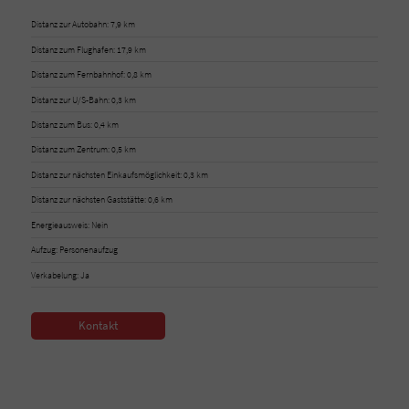
Distanz zur Autobahn: 7,9 km
Distanz zum Flughafen: 17,9 km
Distanz zum Fernbahnhof: 0,8 km
Distanz zur U/S-Bahn: 0,3 km
Distanz zum Bus: 0,4 km
Distanz zum Zentrum: 0,5 km
Distanz zur nächsten Einkaufsmöglichkeit: 0,3 km
Distanz zur nächsten Gaststätte: 0,6 km
Energieausweis: Nein
Aufzug: Personenaufzug
Verkabelung: Ja
Kontakt