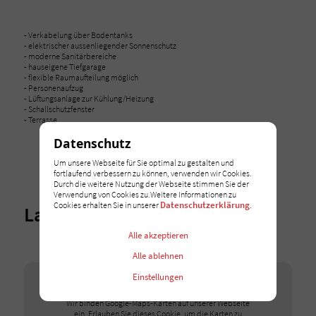
- Verkabelung über Bodentanks
- elektrischer aussenliegender Sonnenschutz
- moderne Sanitärbereiche
- hauseigene Tiefgarage
- flexible Raumaufteilung möglich
- Personenaufzug
- Lüftungsanlage zur Kühlung/Heizung
- Schallschutzfenster
- Terrasse
Datenschutz
Um unsere Webseite für Sie optimal zu gestalten und
fortlaufend verbessern zu können, verwenden wir Cookies.
Durch die weitere Nutzung der Webseite stimmen Sie der
Verwendung von Cookies zu.Weitere Informationen zu
Datenschutzerklärung
Cookies erhalten Sie in unserer
.
Lage
Alle akzeptieren
Alle ablehnen
Einstellungen
Google Maps
Wir binden Google-Maps-Karten auf unserer Webseite
ein. Erlauben Sie dieses Cookie, um die Karten zu