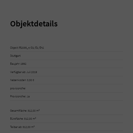
Objektdetails
Objekt IR2835_4/G1/E1/Eh2
Stuttgart
Baujahr: 1992
Verfügbar ab: Juli 2019
Nebenkosten: 3,30 €
provisionsfrei
Provisionsfrei: Ja
Gesamtfläche: 312,00 m²
Bürofläche: 312,00 m²
Teilbar ab: 312,00 m²