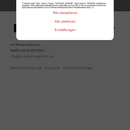
Kontakt
{ "statusCode": 500, "error": { "type": "SERVER_ERROR", "description": "ERROR: Undefined
property: WhichBrowser\\Model\\Device::$model on line 282 in file \/var\/www\/vhosts\/nai-
apollogroup.de\/httpdocs\/src\/Domain\/Request\/Utils\/TwigRenderer.php." } }
Alle akzeptieren
Alle ablehnen
Einstellungen
NAI Partners Germany
Telefon +49 69/970 505-0
info@nai-partners-germany.de
Datenschutzerklärung
Impressum
Cookie-Einstellungen