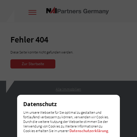
Fehler 404
Diese Seite konnte nicht gefunden werden.
Zur Startseite
Alle Immobilien
Leistungen
Datenschutz
Partner
Um unsere Webseite für Sie optimal zu gestalten und
Metropolen
fortlaufend verbessern zu können, verwenden wir Cookies.
Nachrichten
Durch die weitere Nutzung der Webseite stimmen Sie der
Verwendung von Cookies zu.Weitere Informationen zu
Über uns
Datenschutzerklärung
Cookies erhalten Sie in unserer
.