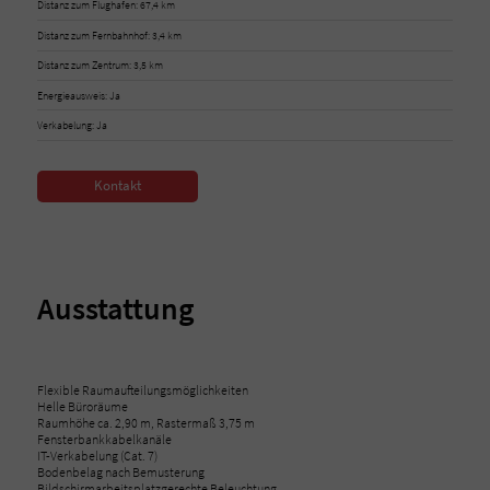
Distanz zum Flughafen: 67,4 km
Distanz zum Fernbahnhof: 3,4 km
Distanz zum Zentrum: 3,5 km
Energieausweis: Ja
Verkabelung: Ja
Kontakt
Ausstattung
Flexible Raumaufteilungsmöglichkeiten
Helle Büroräume
Raumhöhe ca. 2,90 m, Rastermaß 3,75 m
Fensterbankkabelkanäle
IT-Verkabelung (Cat. 7)
Bodenbelag nach Bemusterung
Bildschirmarbeitsplatzgerechte Beleuchtung