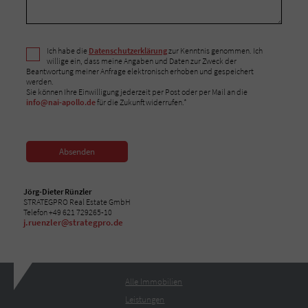
Ich habe die
Datenschutzerklärung
zur Kenntnis genommen. Ich
willige ein, dass meine Angaben und Daten zur Zweck der
Beantwortung meiner Anfrage elektronisch erhoben und gespeichert
werden.
Sie können Ihre Einwilligung jederzeit per Post oder per Mail an die
info@nai-apollo.de
für die Zukunft widerrufen.*
Absenden
Jörg-Dieter Rünzler
STRATEGPRO Real Estate GmbH
Telefon +49 621 729265-10
j.ruenzler@strategpro.de
Alle Immobilien
Leistungen