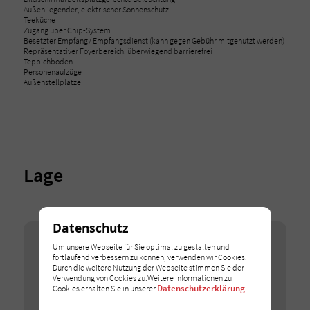
Außenliegender, elektrischer Sonnenschutz
Teeküche
Zugang über Chip-System
Besetzter Empfang/ Empfangsdienst (kann gegen Gebühr mitgenutzt werden)
Repräsentativer Foyerbereich, überwiegend barrierefrei
Teppichboden
Personenaufzüge
Außenstellplätze
Lage
Datenschutz
Google Maps
Um unsere Webseite für Sie optimal zu gestalten und
fortlaufend verbessern zu können, verwenden wir Cookies.
Wir binden Google-Maps-Karten auf unserer Webseite
Durch die weitere Nutzung der Webseite stimmen Sie der
ein. Erlauben Sie dieses Cookie, um die Karten zu
Verwendung von Cookies zu.Weitere Informationen zu
entsperren.
Datenschutzerklärung
Cookies erhalten Sie in unserer
.
Ich stimme zu