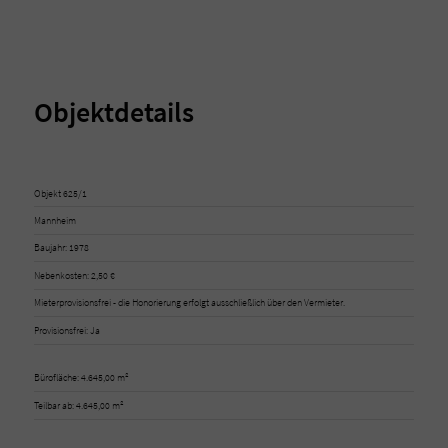
Objektdetails
Objekt 625/1
Mannheim
Baujahr: 1978
Nebenkosten: 2,50 €
Mieterprovisionsfrei - die Honorierung erfolgt ausschließlich über den Vermieter.
Provisionsfrei: Ja
Bürofläche: 4.645,00 m²
Teilbar ab: 4.645,00 m²