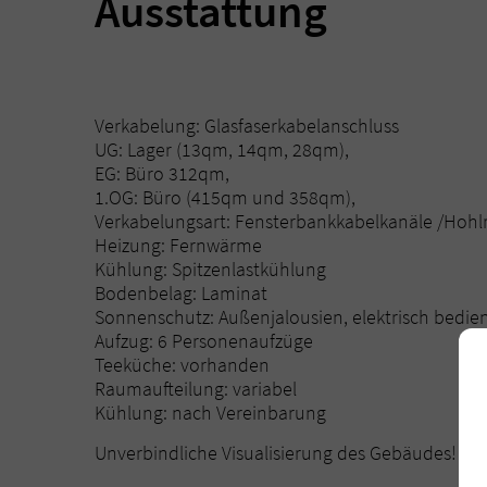
Ausstattung
Verkabelung: Glasfaserkabelanschluss
UG: Lager (13qm, 14qm, 28qm),
EG: Büro 312qm,
1.OG: Büro (415qm und 358qm),
Verkabelungsart: Fensterbankkabelkanäle /Ho
Heizung: Fernwärme
Kühlung: Spitzenlastkühlung
Bodenbelag: Laminat
Sonnenschutz: Außenjalousien, elektrisch bedie
Aufzug: 6 Personenaufzüge
Teeküche: vorhanden
Raumaufteilung: variabel
Kühlung: nach Vereinbarung
Unverbindliche Visualisierung des Gebäudes!