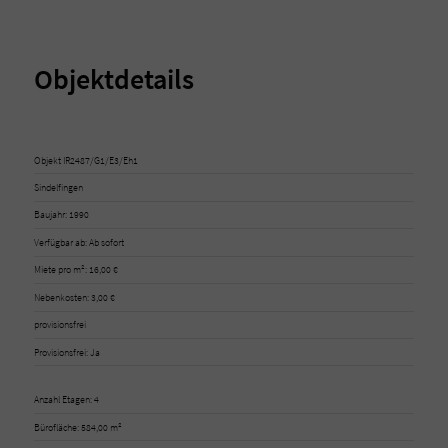
Objektdetails
Objekt IR2487/G1/E3/Eh1
Sindelfingen
Baujahr: 1990
Verfügbar ab: Ab sofort
Miete pro m²: 16,00 €
Nebenkosten: 3,00 €
provisionsfrei
Provisionsfrei: Ja
Anzahl Etagen: 4
Bürofläche: 584,00 m²