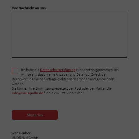
Ihre Nachricht an uns
Ich habe die
Datenschutzerklärung
zur Kenntnis genommen. Ich
willige ein, dass meine Angaben und Daten zur Zweck der
Beantwortung meiner Anfrage elektronisch erhoben und gespeichert
werden.
Sie können Ihre Einwilligung jederzeit per Post oder per Mail an die
info@nai-apollo.de
für die Zukunft widerrufen.*
Absenden
Sven Gruber
IMMORAUM GmbH