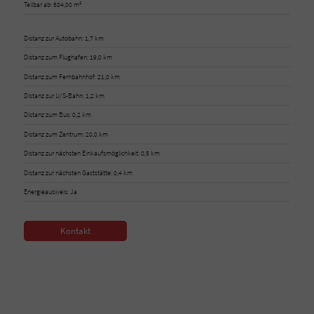
Teilbar ab: 584,00 m²
Distanz zur Autobahn: 1,7 km
Distanz zum Flughafen: 19,0 km
Distanz zum Fernbahnhof: 21,0 km
Distanz zur U/S-Bahn: 1,2 km
Distanz zum Bus: 0,2 km
Distanz zum Zentrum: 20,0 km
Distanz zur nächsten Einkaufsmöglichkeit: 0,5 km
Distanz zur nächsten Gaststätte: 0,4 km
Energieausweis: Ja
Kontakt