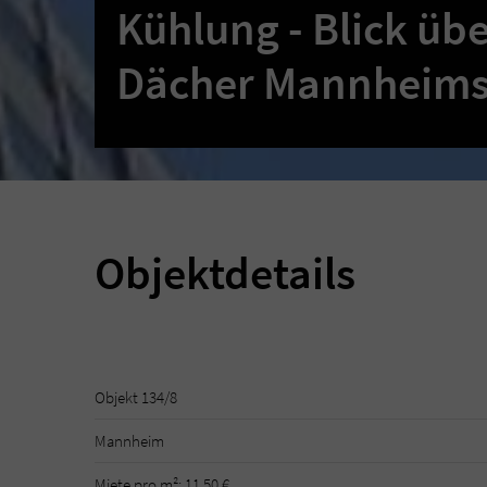
Kühlung - Blick übe
Dächer Mannheims 
Objektdetails
Objekt 134/8
Mannheim
Miete pro m²: 11,50 €