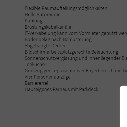
Flexible Raumaufteilungsmöglichkeiten
Helle Büroräume
Kühlung
Brüstungskabelkanäle
IT-Verkabelung kann vom Vormieter genutzt wer
Bodenbelag nach Bemusterung
Abgehängte Decken
Bildschirmarbeitsplatzgerechte Beleuchtung
Sonnenschutzverglasung und innenliegender Bl
Teeküche
Großzügiger, repräsentativer Foyerbereich mit
Vier Personenaufzüge
Barrierefrei
Hauseigenes Parhaus mit Parkdeck