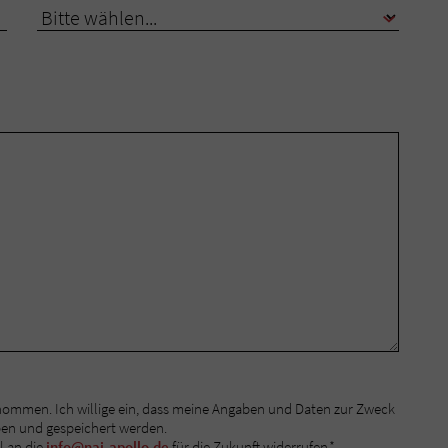
nommen. Ich willige ein, dass meine Angaben und Daten zur Zweck
ben und gespeichert werden.
l an die
info@nai-apollo.de
für die Zukunft widerrufen.*