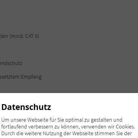
den (mind. CAT 5)
endschutz
 besetztem Empfang
Datenschutz
Um unsere Webseite für Sie optimal zu gestalten und
fortlaufend verbessern zu können, verwenden wir Cookies.
Durch die weitere Nutzung der Webseite stimmen Sie der