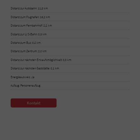
Distanz zur Autobahn: 11,8 km
Distanz zum Flughafen: 16,2 km
Distanz zum Fernbahnhof: 2,2 km
Distanz zur U/S-Bahn: 0,3 km
Distanz zum Bus: 0,2 km
Distanz zum Zentrum: 2,0 km
Distanz zur nächsten Einkaufsmöglichkeit: 0,3 km
Distanz zur nächsten Gaststätte: 0,1 km
Energieausweis: Ja
Aufzug: Personenaufzug
Kontakt