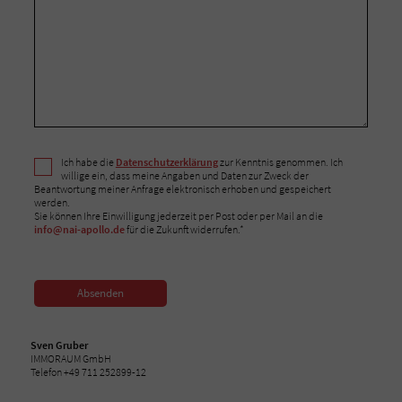
Ich habe die
Datenschutzerklärung
zur Kenntnis genommen. Ich
willige ein, dass meine Angaben und Daten zur Zweck der
Beantwortung meiner Anfrage elektronisch erhoben und gespeichert
werden.
Sie können Ihre Einwilligung jederzeit per Post oder per Mail an die
info@nai-apollo.de
für die Zukunft widerrufen.*
Absenden
Sven Gruber
IMMORAUM GmbH
Telefon +49 711 252899-12