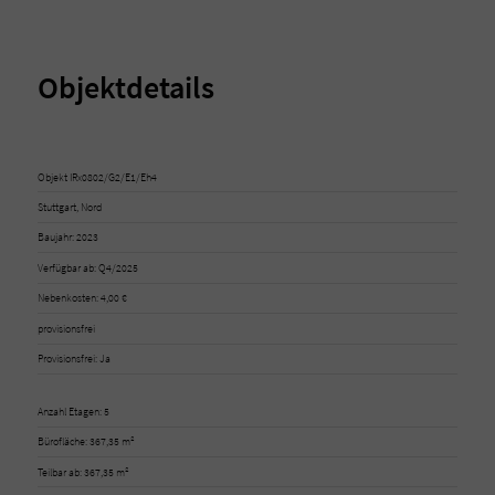
Objektdetails
Objekt IRx0802/G2/E1/Eh4
Stuttgart, Nord
Baujahr: 2023
Verfügbar ab: Q4/2025
Nebenkosten: 4,00 €
provisionsfrei
Provisionsfrei: Ja
Anzahl Etagen: 5
Bürofläche: 367,35 m²
Teilbar ab: 367,35 m²