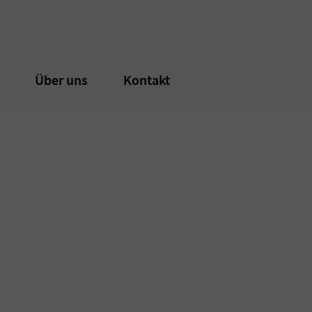
n
n
Über uns
Über uns
Kontakt
Kontakt