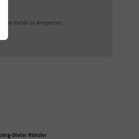
m die Karten zu entsperren.
Alle akzeptieren
Jörg-Dieter Rünzler