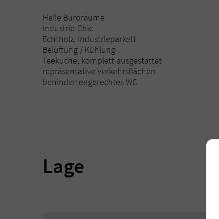
Helle Büroräume
Industrie-Chic
Echtholz, Industrieparkett
Belüftung / Kühlung
Teeküche, komplett ausgestattet
repräsentative Verkehrsflächen
behindertengerechtes WC
Lage