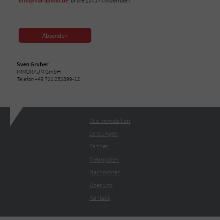
info@nai-apollo.de
für die Zukunft widerrufen.*
Absenden
Sven Gruber
IMMORAUM GmbH
Telefon +49 711 252899-12
Alle Immobilien
Leistungen
Partner
Metropolen
Nachrichten
Über uns
Kontakt