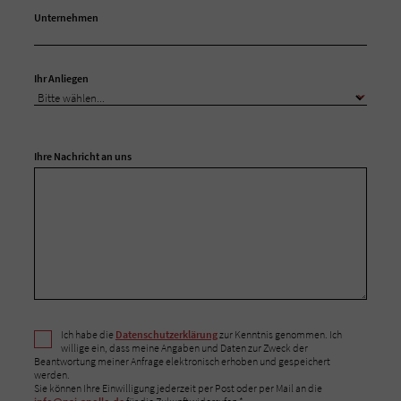
Unternehmen
Ihr Anliegen
Ihre Nachricht an uns
Ich habe die
Datenschutzerklärung
zur Kenntnis genommen. Ich
willige ein, dass meine Angaben und Daten zur Zweck der
Beantwortung meiner Anfrage elektronisch erhoben und gespeichert
werden.
Sie können Ihre Einwilligung jederzeit per Post oder per Mail an die