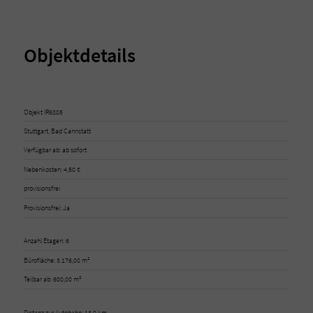
Objektdetails
Objekt IR6805
Stuttgart, Bad Cannstatt
Verfügbar ab: ab sofort
Nebenkosten: 4,50 €
provisionsfrei
Provisionsfrei: Ja
Anzahl Etagen: 6
Bürofläche: 3.176,00 m²
Teilbar ab: 600,00 m²
Distanz zur Autobahn: 13,0 km