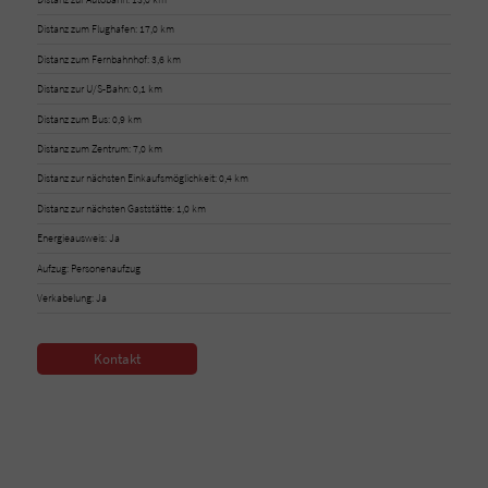
Distanz zum Flughafen: 17,0 km
Distanz zum Fernbahnhof: 3,6 km
Distanz zur U/S-Bahn: 0,1 km
Distanz zum Bus: 0,9 km
Distanz zum Zentrum: 7,0 km
Distanz zur nächsten Einkaufsmöglichkeit: 0,4 km
Distanz zur nächsten Gaststätte: 1,0 km
Energieausweis: Ja
Aufzug: Personenaufzug
Verkabelung: Ja
Kontakt