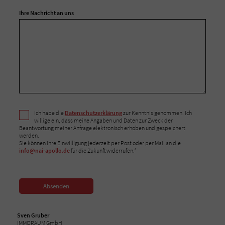
Ihre Nachricht an uns
Ich habe die
Datenschutzerklärung
zur Kenntnis genommen. Ich
willige ein, dass meine Angaben und Daten zur Zweck der
Beantwortung meiner Anfrage elektronisch erhoben und gespeichert
werden.
Sie können Ihre Einwilligung jederzeit per Post oder per Mail an die
info@nai-apollo.de
für die Zukunft widerrufen.*
Absenden
Sven Gruber
IMMORAUM GmbH