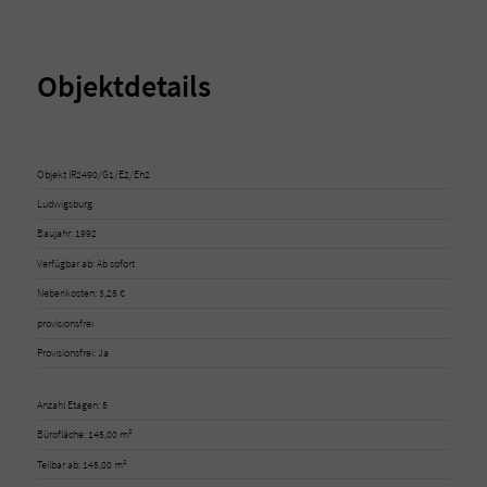
Objektdetails
Objekt IR2490/G1/E2/Eh2
Ludwigsburg
Baujahr: 1992
Verfügbar ab: Ab sofort
Nebenkosten: 3,25 €
provisionsfrei
Provisionsfrei: Ja
Anzahl Etagen: 5
Bürofläche: 145,00 m²
Teilbar ab: 145,00 m²