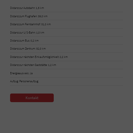
Distanz zur Autobahn: 1,5 km
Distanz zum Flughafen: 39,0 km
Distanz zum Fernbahnhof: 31,0 km
Distanz zur U/S-Bahn: 1,0 km
Distanz zum Bus: 0,2 km
Distanz zum Zentrum: 32,0 km
Distanz zur nächsten Einkaufsmöglichkeit: 2,2 km
Distanz zur nächsten Gaststätte: 1,2 km
Energieausweis: Ja
Aufzug: Personenaufzug
Kontakt