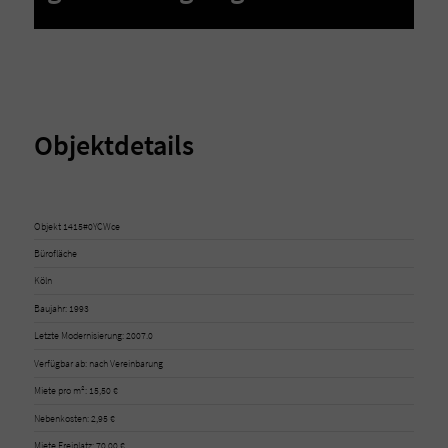
Objektdetails
Objekt 1415#0YCWce
Bürofläche
Köln
Baujahr: 1993
Letzte Modernisierung: 2007.0
Verfügbar ab: nach Vereinbarung
Miete pro m²: 15,50 €
Nebenkosten: 2,95 €
Miete Freiplatz: 70,00 €