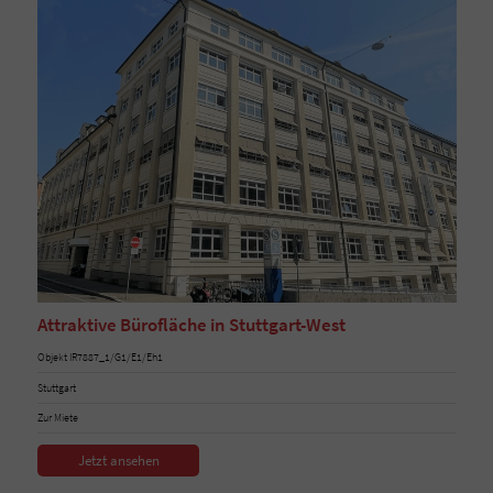
Attraktive Bürofläche in Stuttgart-West
Objekt IR7887_1/G1/E1/Eh1
Stuttgart
Zur Miete
Jetzt ansehen