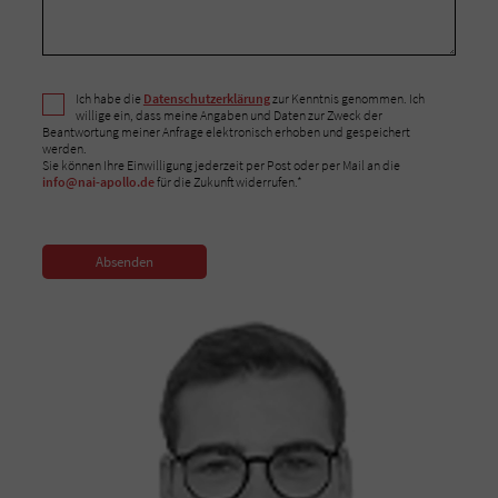
Ich habe die
Datenschutzerklärung
zur Kenntnis genommen. Ich
willige ein, dass meine Angaben und Daten zur Zweck der
Beantwortung meiner Anfrage elektronisch erhoben und gespeichert
werden.
Sie können Ihre Einwilligung jederzeit per Post oder per Mail an die
info@nai-apollo.de
für die Zukunft widerrufen.*
Absenden