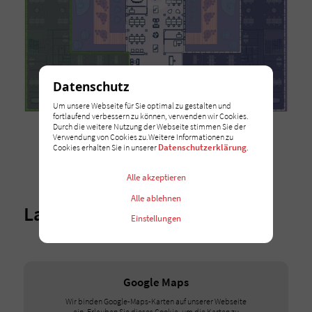
Datenschutz
Um unsere Webseite für Sie optimal zu gestalten und
fortlaufend verbessern zu können, verwenden wir Cookies.
Durch die weitere Nutzung der Webseite stimmen Sie der
Verwendung von Cookies zu.Weitere Informationen zu
Datenschutzerklärung
Cookies erhalten Sie in unserer
.
Alle akzeptieren
Alle ablehnen
Lage
Einstellungen
Google Maps
Wir binden Google-Maps-Karten auf unserer Webseite
ein. Erlauben Sie dieses Cookie, um die Karten zu