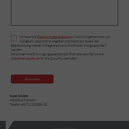
Ich habe die
Datenschutzerklärung
zur Kenntnis genommen. Ich
willige ein, dass meine Angaben und Daten zur Zweck der
Beantwortung meiner Anfrage elektronisch erhoben und gespeichert
werden.
Sie können Ihre Einwilligung jederzeit per Post oder per Mail an die
info@nai-apollo.de
für die Zukunft widerrufen.*
Absenden
Sven Gruber
IMMORAUM GmbH
Telefon +49 711 252899-12
Alle Immobilien