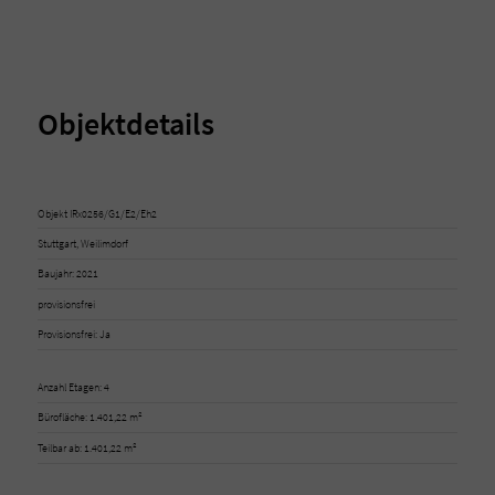
Objektdetails
Objekt IRx0256/G1/E2/Eh2
Stuttgart, Weilimdorf
Baujahr: 2021
provisionsfrei
Provisionsfrei: Ja
Anzahl Etagen: 4
Bürofläche: 1.401,22 m²
Teilbar ab: 1.401,22 m²