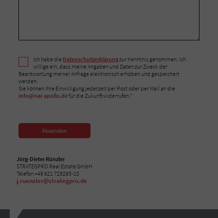
Ich habe die
Datenschutzerklärung
zur Kenntnis genommen. Ich
willige ein, dass meine Angaben und Daten zur Zweck der
Beantwortung meiner Anfrage elektronisch erhoben und gespeichert
werden.
Sie können Ihre Einwilligung jederzeit per Post oder per Mail an die
info@nai-apollo.de
für die Zukunft widerrufen.*
Absenden
Jörg-Dieter Rünzler
STRATEGPRO Real Estate GmbH
Telefon +49 621 729265-10
j.ruenzler@strategpro.de