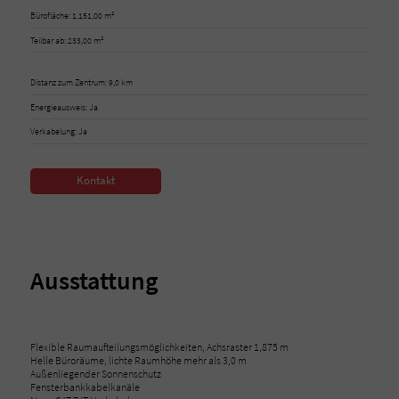
Bürofläche: 1.151,00 m²
Teilbar ab: 233,00 m²
Distanz zum Zentrum: 9,0 km
Energieausweis: Ja
Verkabelung: Ja
Kontakt
Ausstattung
Flexible Raumaufteilungsmöglichkeiten, Achsraster 1,875 m
Helle Büroräume, lichte Raumhöhe mehr als 3,0 m
Außenliegender Sonnenschutz
Fensterbankkabelkanäle