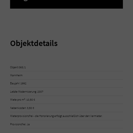
Objektdetails
Objekt 063/1
Mannheim
Baujahr: 1992
Letzte Modernisierung: 2007
Miete pro m²: 10,50 €
Nebenkosten: 3,50 €
Mieterprovisionsfrei - die Honorierung erfolgt ausschließlich über den Vermieter.
Provisionsfrei: Ja