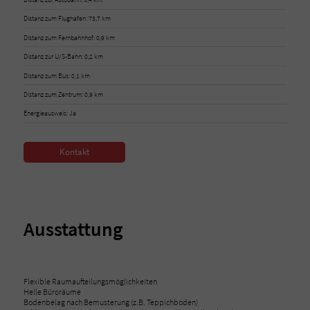
Distanz zum Flughafen: 73,7 km
Distanz zum Fernbahnhof: 0,9 km
Distanz zur U/S-Bahn: 0,2 km
Distanz zum Bus: 0,1 km
Distanz zum Zentrum: 0,9 km
Energieausweis: Ja
Kontakt
Ausstattung
Flexible Raumaufteilungsmöglichkeiten
Helle Büroräume
Bodenbelag nach Bemusterung (z.B. Teppichboden)