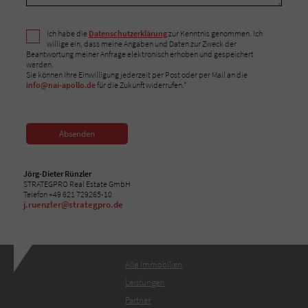
Ich habe die
Datenschutzerklärung
zur Kenntnis genommen. Ich
willige ein, dass meine Angaben und Daten zur Zweck der
Beantwortung meiner Anfrage elektronisch erhoben und gespeichert
werden.
Sie können Ihre Einwilligung jederzeit per Post oder per Mail an die
info@nai-apollo.de
für die Zukunft widerrufen.*
Absenden
Jörg-Dieter Rünzler
STRATEGPRO Real Estate GmbH
Telefon +49 621 729265-10
j.ruenzler@strategpro.de
Alle Immobilien
Leistungen
Partner