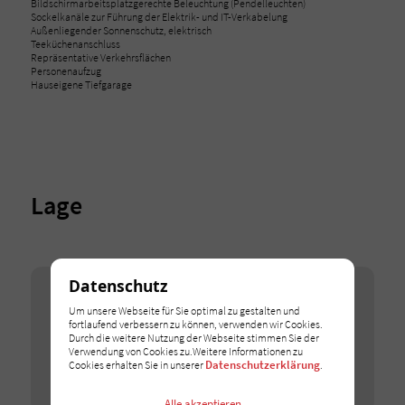
Bildschirmarbeitsplatzgerechte Beleuchtung (Pendelleuchten)
Sockelkanäle zur Führung der Elektrik- und IT-Verkabelung
Außenliegender Sonnenschutz, elektrisch
Teeküchenanschluss
Repräsentative Verkehrsflächen
Personenaufzug
Hauseigene Tiefgarage
Lage
Datenschutz
Google Maps
Um unsere Webseite für Sie optimal zu gestalten und
Wir binden Google-Maps-Karten auf unserer Webseite
fortlaufend verbessern zu können, verwenden wir Cookies.
ein. Erlauben Sie dieses Cookie, um die Karten zu
Durch die weitere Nutzung der Webseite stimmen Sie der
entsperren.
Verwendung von Cookies zu.Weitere Informationen zu
Datenschutzerklärung
Cookies erhalten Sie in unserer
.
Ich stimme zu
Alle akzeptieren