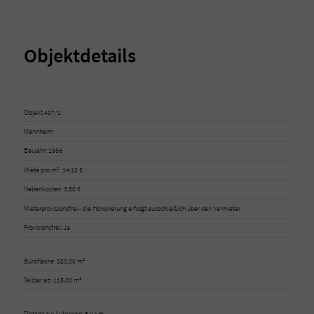
Objektdetails
Objekt 487/1
Mannheim
Baujahr: 1956
Miete pro m²: 14,10 €
Nebenkosten: 3,50 €
Mieterprovisionsfrei - die Honorierung erfolgt ausschließlich über den Vermieter.
Provisionsfrei: Ja
Bürofläche: 883,00 m²
Teilbar ab: 115,00 m²
Distanz zur Autobahn: 5,4 km