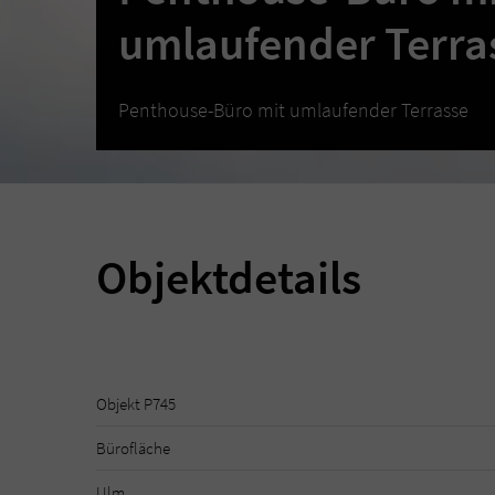
umlaufender Terra
Penthouse-Büro mit umlaufender Terrasse
Objektdetails
Objekt P745
Bürofläche
Ulm