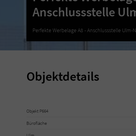
Anschlussstelle U
Perfekte Werbelage A8 - Anschlussstelle Ulm-
Objektdetails
Objekt P664
Bürofläche
Ulm